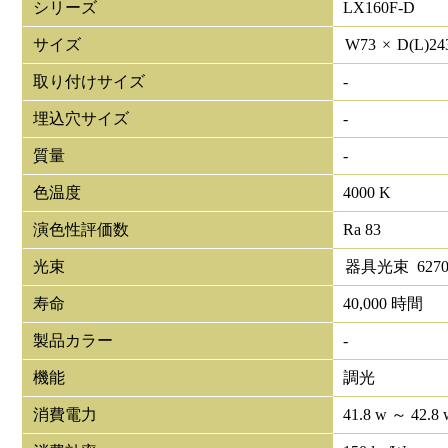
シリーズ
LX160F-D
サイズ
W
73
×
D(L)
24
取り付けサイズ
-
埋込穴サイズ
-
質量
-
色温度
4000 K
演色性評価数
Ra 83
光束
器具光束
627
寿命
40,000 時間
製品カラー
-
機能
調光
消費電力
41.8 w ～ 42.8 