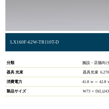
LX160F-62W-TR110T-D
ラインルクス トラフ型 PWM 110形
分類
施設・店舗向け
器具 光束
器具光束
6,270
消費電力
41.8
w
～ 42.8
製品サイズ
W
73
×
D(L)
24