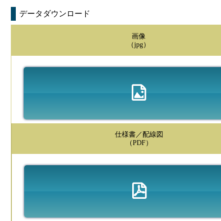
データダウンロード
画像
（jpg）
仕様書／配線図
（PDF）