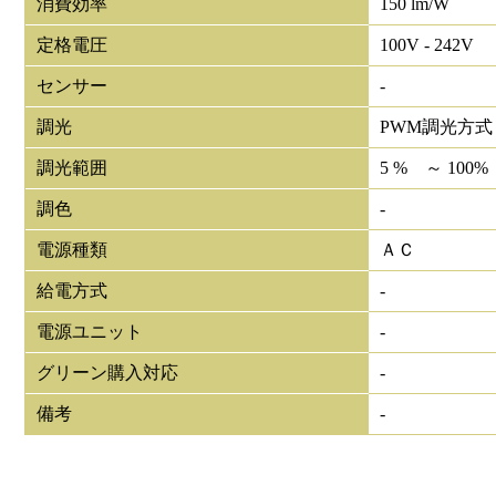
消費効率
150 lm/W
定格電圧
100V - 242V
センサー
-
調光
PWM調光方式
調光範囲
5 % ～ 100%
調色
-
電源種類
ＡＣ
給電方式
-
電源ユニット
-
グリーン購入対応
-
備考
-