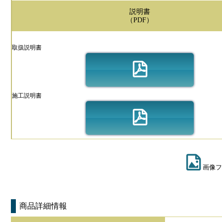
説明書
（PDF）
取扱説明書
施工説明書
画像フ
商品詳細情報