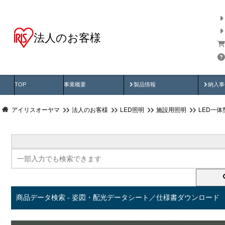
法人のお客様
商品データ検索
用途別から探す
納入
製品動画
納入
TOP
事業概要
製品情報
納入事
アイリスオーヤマ
法人のお客様
LED照明
施設用照明
LED一
商品データ検索 - 姿図・配光データシート／仕様書ダウンロード