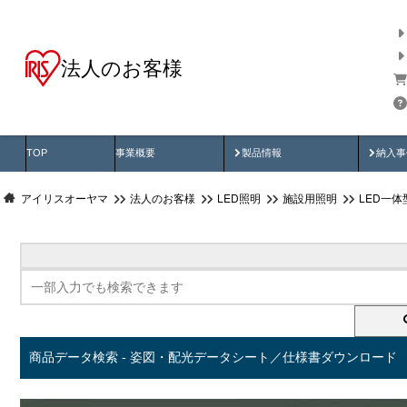
法人のお客様
商品データ検索
用途別から探す
納入
製品動画
納入
TOP
事業概要
製品情報
納入事
アイリスオーヤマ
法人のお客様
LED照明
施設用照明
LED一
商品データ検索 - 姿図・配光データシート／仕様書ダウンロード