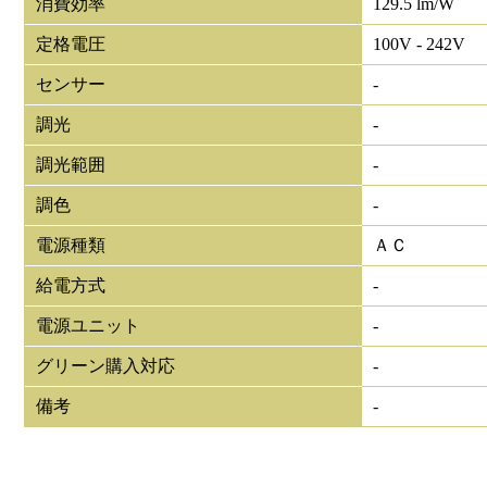
消費効率
129.5 lm/W
定格電圧
100V - 242V
センサー
-
調光
-
調光範囲
-
調色
-
電源種類
ＡＣ
給電方式
-
電源ユニット
-
グリーン購入対応
-
備考
-