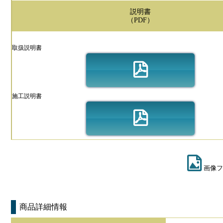
説明書
（PDF）
取扱説明書
施工説明書
画像フ
商品詳細情報