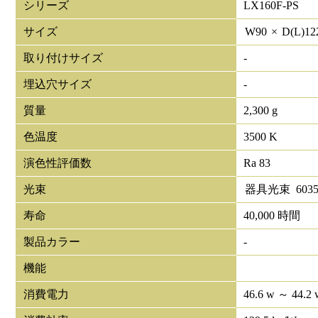
シリーズ
LX160F-PS
サイズ
W
90
×
D(L)
12
取り付けサイズ
-
埋込穴サイズ
-
質量
2,300 g
色温度
3500 K
演色性評価数
Ra 83
光束
器具光束
603
寿命
40,000 時間
製品カラー
-
機能
消費電力
46.6 w ～ 44.2 