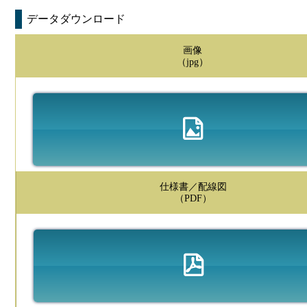
データダウンロード
画像
（jpg）
仕様書／配線図
（PDF）