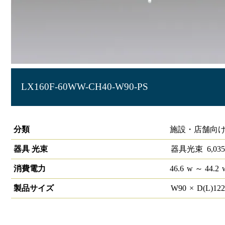
LX160F-60WW-CH40-W90-PS
ラインルクス 埋込型Cチャンネル回避型 プルスイッチ付 非調
分類
施設・店舗向け
器具 光束
器具光束
6,035
消費電力
46.6
w
～ 44.2
製品サイズ
W
90
×
D(L)
12