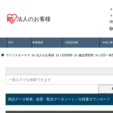
法人のお客様
商品データ検索
用途別から探す
納入
製品動画
納入
TOP
事業概要
製品情報
納入事
アイリスオーヤマ
法人のお客様
LED照明
施設用照明
LED一
商品データ検索 - 姿図・配光データシート／仕様書ダウンロード