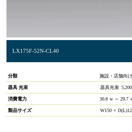
LX175F-52N-CL40
ラインルクス 直付型 非調光 40形 幅150
分類
施設・店舗向け
器具 光束
器具光束
5,200
消費電力
30.8
w
～ 29.7
製品サイズ
W
150
×
D(L)
1