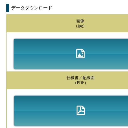
データダウンロード
画像
（jpg）
仕様書／配線図
（PDF）