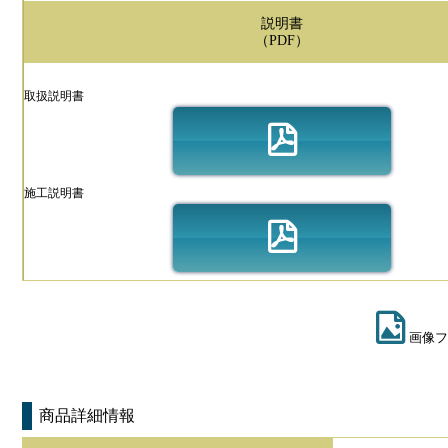
説明書
（PDF）
取扱説明書
施工説明書
画像フ
商品詳細情報