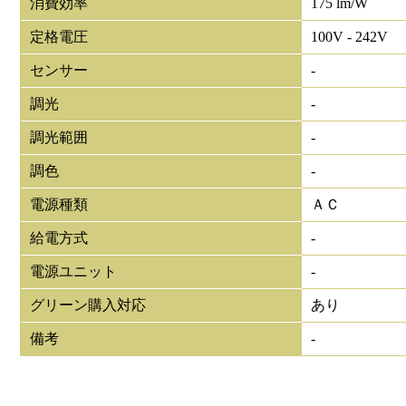
消費効率
175 lm/W
定格電圧
100V - 242V
センサー
-
調光
-
調光範囲
-
調色
-
電源種類
ＡＣ
給電方式
-
電源ユニット
-
グリーン購入対応
あり
備考
-