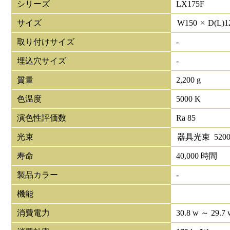
シリーズ
LX175F
サイズ
W
150
×
D(L)
1
取り付けサイズ
-
埋込穴サイズ
-
質量
2,200 g
色温度
5000 K
演色性評価数
Ra 85
光束
器具光束
520
寿命
40,000 時間
製品カラー
-
機能
消費電力
30.8 w ～ 29.7 