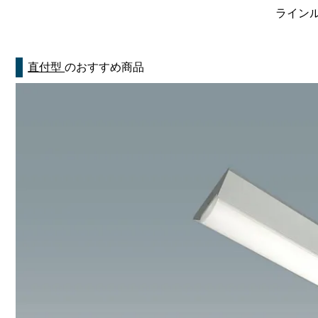
ラインルク
直付型
のおすすめ商品