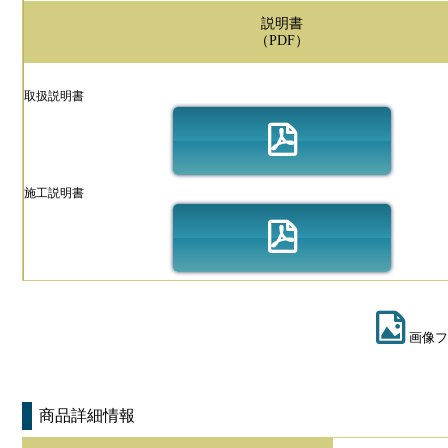
説明書
（PDF）
取扱説明書
施工説明書
画像フ
商品詳細情報