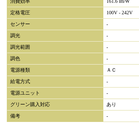
消費効率
161.6 lm/W
定格電圧
100V - 242V
センサー
-
調光
-
調光範囲
-
調色
-
電源種類
ＡＣ
給電方式
-
電源ユニット
-
グリーン購入対応
あり
備考
-