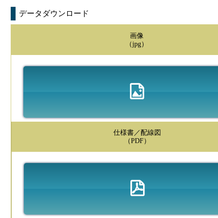
データダウンロード
画像
（jpg）
仕様書／配線図
（PDF）