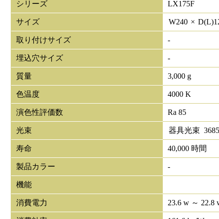
シリーズ
LX175F
サイズ
W
240
×
D(L)
1
取り付けサイズ
-
埋込穴サイズ
-
質量
3,000 g
色温度
4000 K
演色性評価数
Ra 85
光束
器具光束
368
寿命
40,000 時間
製品カラー
-
機能
消費電力
23.6 w ～ 22.8 