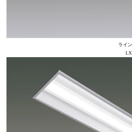
ラインル
LX