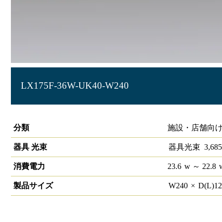
LX175F-36W-UK40-W240
ラインルクス 埋込型 非調光 40形 幅220
分類
施設・店舗向け
器具 光束
器具光束
3,685
消費電力
23.6
w
～ 22.8
製品サイズ
W
240
×
D(L)
1