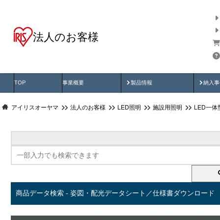
法人のお客様
商品データ検索
用途別から探す
納入
製品動画
納入
TOP
事業概要
製品情報
納入事
アイリスオーヤマ
法人のお客様
LED照明
施設用照明
LED一
商品データ検索 - 姿図・配光データシート／仕様書ダウンロード