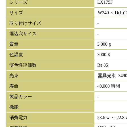
シリーズ
LX175F
サイズ
W
240
×
D(L)
1
取り付けサイズ
-
埋込穴サイズ
-
質量
3,000 g
色温度
3000 K
演色性評価数
Ra 85
光束
器具光束
349
寿命
40,000 時間
製品カラー
-
機能
消費電力
23.6 w ～ 22.8 