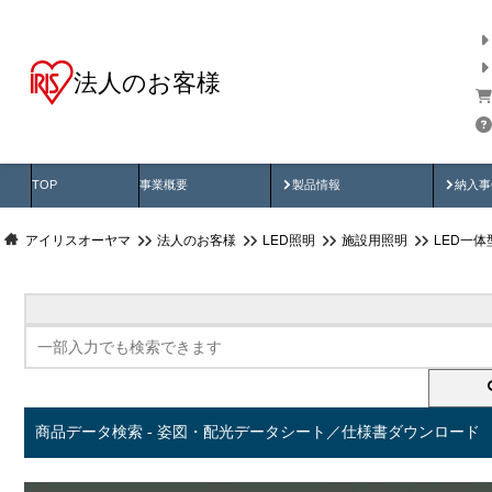
法人のお客様
商品データ検索
用途別から探す
納入
製品動画
納入
TOP
事業概要
製品情報
納入事
アイリスオーヤマ
法人のお客様
LED照明
施設用照明
LED一
商品データ検索 - 姿図・配光データシート／仕様書ダウンロード