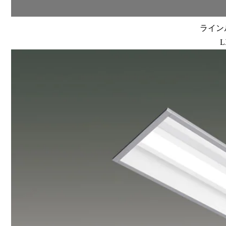
ラインル
L