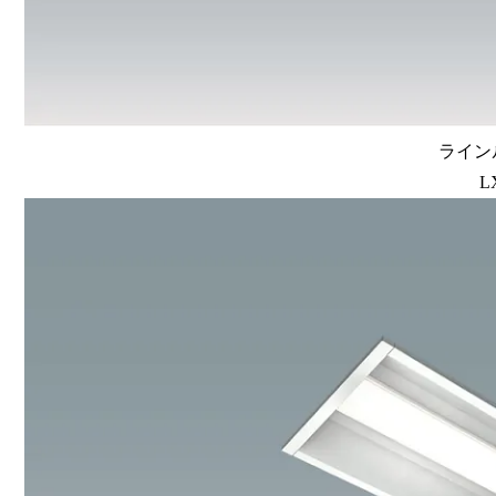
ラインル
L