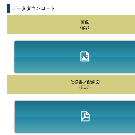
データダウンロード
画像
（jpg）
仕様書／配線図
（PDF）