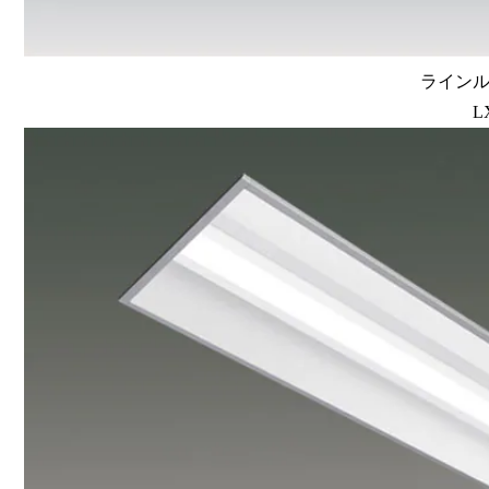
ラインルク
L