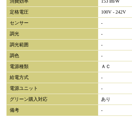
消費効率
153 lm/W
定格電圧
100V - 242V
センサー
-
調光
-
調光範囲
-
調色
-
電源種類
ＡＣ
給電方式
-
電源ユニット
-
グリーン購入対応
あり
備考
-