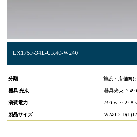
LX175F-34L-UK40-W240
ラインルクス 埋込型 非調光 40形 幅220
分類
施設・店舗向け
器具 光束
器具光束
3,490
消費電力
23.6
w
～ 22.8
製品サイズ
W
240
×
D(L)
1