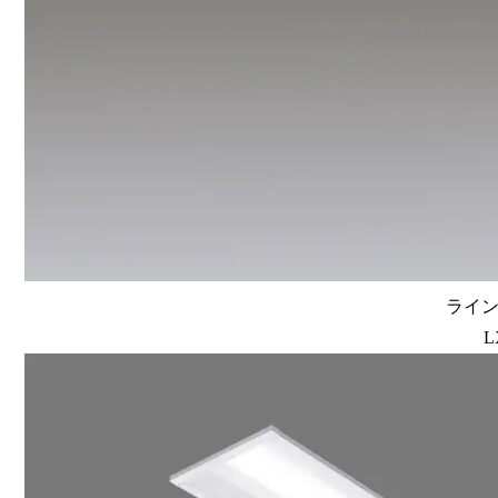
ラインル
L