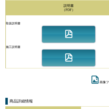
説明書
（PDF）
取扱説明書
施工説明書
画像フ
商品詳細情報