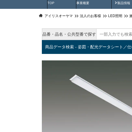
製品動
TOP
事業概要
製品情報
アイリスオーヤマ
法人のお客様
LED照明
品番・品名・公共型番で探す
商品データ検索 - 姿図・配光データシート／