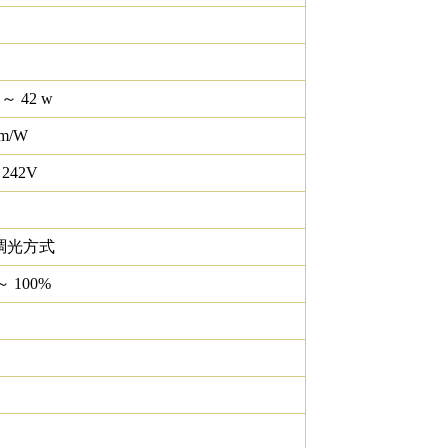
 ～ 42 w
lm/W
 242V
調光方式
～ 100%