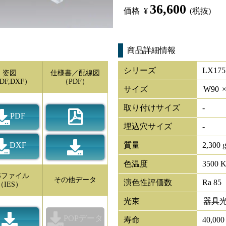
36,600
価格
¥
(税抜)
商品詳細情報
シリーズ
LX175
姿図
仕様書／配線図
DF,DXF）
（PDF）
サイズ
W
90
取り付けサイズ
-
PDF
埋込穴サイズ
-
DXF
質量
2,300 
色温度
3500 
ESファイル
その他データ
演色性評価数
Ra 85
（IES）
光束
器具
POPデータ
寿命
40,00