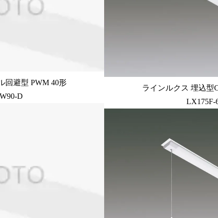
回避型 PWM 40形
ラインルクス 埋込型C
-W90-D
LX175F-