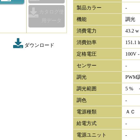
製品カラー
-
カタログ使
機能
調光
用データ
消費電力
43.2 w
消費効率
151.1 
ダウンロード
定格電圧
100V -
センサー
-
調光
PWM
調光範囲
5 % 
調色
-
電源種類
ＡＣ
給電方式
-
電源ユニット
-