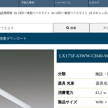
画
納入事例動画
納入事例
ショールーム
カタログ
施設用照明
LED一体型ベースライト
LED一体型ベースライト
Cチャンネ
検索
ク
仕様書ダウンロード
LX175F-63WW-CH40-W
ラインルクス 埋込型Cチャンネ
分類
施設・
器具 光束
器具光
消費電力
43.2
w
製品サイズ
W
90
×