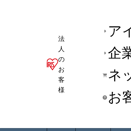
ア
法
人
企
の
お
ネ
客
様
お
商品デ
用途別