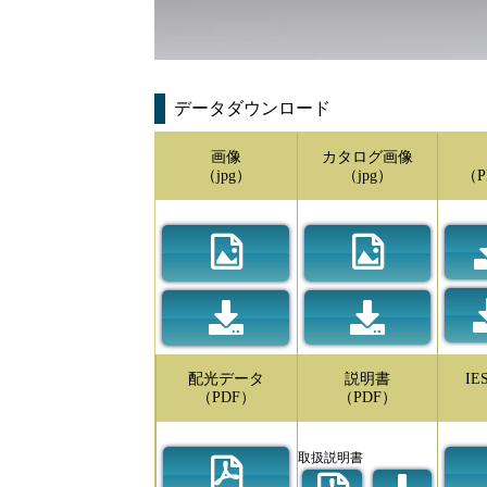
データダウンロード
画像
カタログ画像
（jpg）
（jpg）
（P
配光データ
説明書
I
（PDF）
（PDF）
取扱説明書