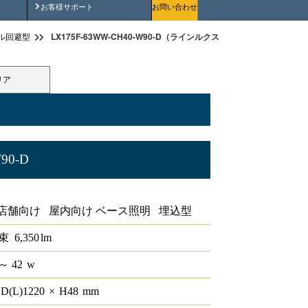
安全にご使用いただくために
お客様サポート
お問い合わせ
LX175F-63WW-CH40-W90-D（ラインルクス 埋込型Cチャンネル回避
ル回避型
リア
90-D
ル回避型 PWM 40形
店舗向け 屋内向け ベース照明 埋込型
束
6,350
lm
～ 42
w
D(L)
1220
×
H
48
mm