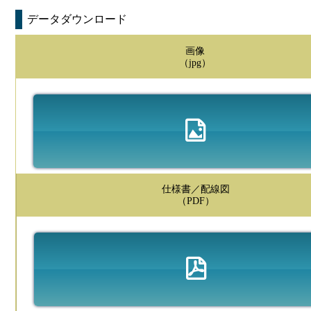
データダウンロード
画像
（jpg）
仕様書／配線図
（PDF）