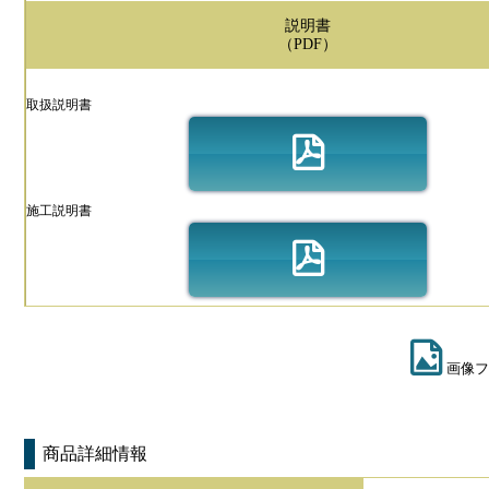
説明書
（PDF）
取扱説明書
施工説明書
画像フ
商品詳細情報