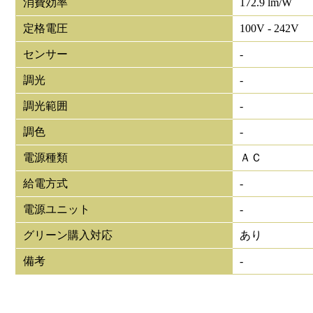
消費効率
172.9 lm/W
定格電圧
100V - 242V
センサー
-
調光
-
調光範囲
-
調色
-
電源種類
ＡＣ
給電方式
-
電源ユニット
-
グリーン購入対応
あり
備考
-