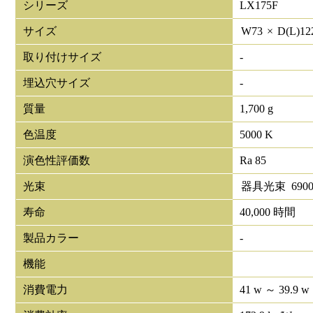
シリーズ
LX175F
サイズ
W
73
×
D(L)
12
取り付けサイズ
-
埋込穴サイズ
-
質量
1,700 g
色温度
5000 K
演色性評価数
Ra 85
光束
器具光束
690
寿命
40,000 時間
製品カラー
-
機能
消費電力
41 w ～ 39.9 w