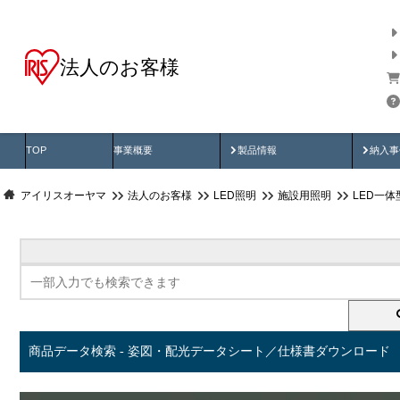
法人のお客様
商品データ検索
用途別から探す
納入
製品動画
納入
TOP
事業概要
製品情報
納入事
アイリスオーヤマ
法人のお客様
LED照明
施設用照明
LED一
商品データ検索 - 姿図・配光データシート／仕様書ダウンロード