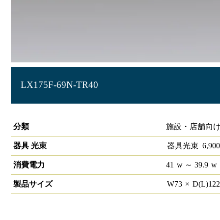
LX175F-69N-TR40
ラインルクス トラフ型 非調光 40形
分類
施設・店舗向け
器具 光束
器具光束
6,900
消費電力
41
w
～ 39.9
w
製品サイズ
W
73
×
D(L)
12