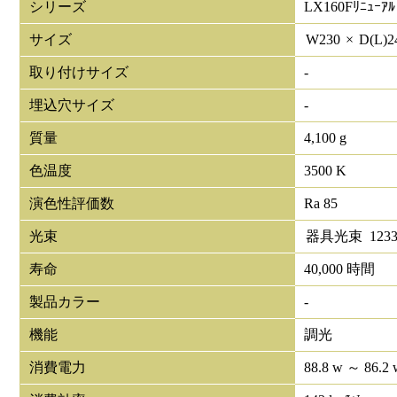
シリーズ
LX160Fﾘﾆｭｰｱﾙ
サイズ
W
230
×
D(L)
2
取り付けサイズ
-
埋込穴サイズ
-
質量
4,100 g
色温度
3500 K
演色性評価数
Ra 85
光束
器具光束
1233
寿命
40,000 時間
製品カラー
-
機能
調光
消費電力
88.8 w ～ 86.2 