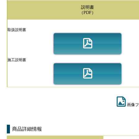
説明書
（PDF）
取扱説明書
施工説明書
画像フ
商品詳細情報