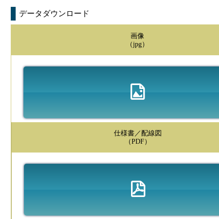
データダウンロード
画像
（jpg）
仕様書／配線図
（PDF）