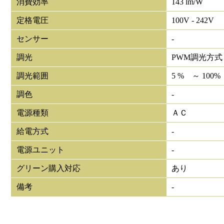
消費効率
143 lm/W
定格電圧
100V - 242V
センサー
-
調光
PWM調光方式
調光範囲
5 % ～ 100%
調色
-
電源種類
ＡＣ
給電方式
-
電源ユニット
-
グリーン購入対応
あり
備考
-