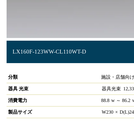
LX160F-123WW-CL110WT-D
ラインルクス 直付型 PWM 110形 幅230
分類
施設・店舗向け
器具 光束
器具光束
12,33
消費電力
88.8
w
～ 86.2
製品サイズ
W
230
×
D(L)
2