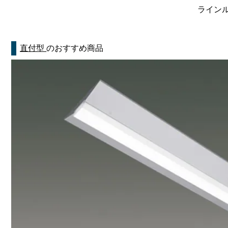
ラインルク
直付型
のおすすめ商品