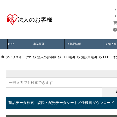
法人のお客様
商品データ検索
用途別から探す
納入
製品動画
納入
TOP
事業概要
製品情報
納入事
アイリスオーヤマ
法人のお客様
LED照明
施設用照明
LED一
商品データ検索 - 姿図・配光データシート／仕様書ダウンロード