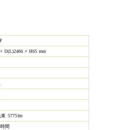
F
×
D(L)
2466
×
H
65
mm
g
K
光束
5775
lm
0 時間