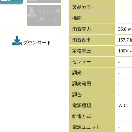
製品カラー
-
カタログ使
機能
用データ
消費電力
36.8 w
消費効率
157.7 
ダウンロード
定格電圧
100V -
センサー
-
調光
-
調光範囲
-
調色
-
電源種類
ＡＣ
給電方式
-
電源ユニット
-