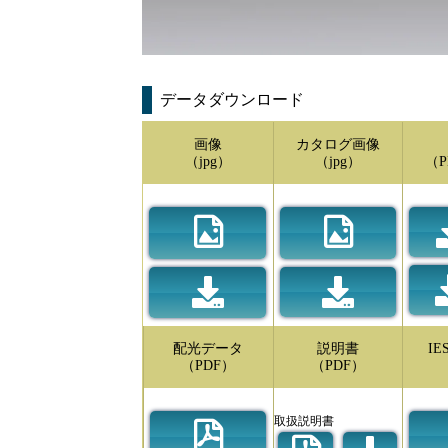
データダウンロード
画像
カタログ画像
（jpg）
（jpg）
（P
配光データ
説明書
I
（PDF）
（PDF）
取扱説明書