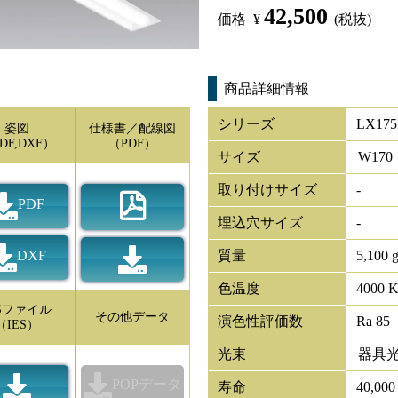
42,500
価格
¥
(税抜)
商品詳細情報
シリーズ
LX175
姿図
仕様書／配線図
DF,DXF）
（PDF）
サイズ
W
170
取り付けサイズ
-
PDF
埋込穴サイズ
-
DXF
質量
5,100 
色温度
4000 
ESファイル
その他データ
演色性評価数
Ra 85
（IES）
光束
器具
POPデータ
寿命
40,00