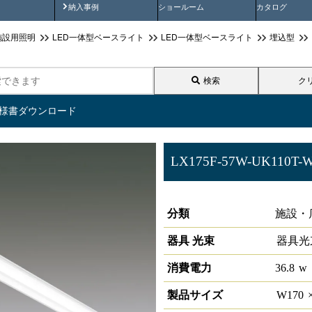
画
納入事例動画
納入事例
ショールーム
カタログ
施設用照明
LED一体型ベースライト
LED一体型ベースライト
埋込型
検索
ク
仕様書ダウンロード
LX175F-57W-UK110T-
ラインルクス 埋込型 非調光 11
分類
施設・
器具 光束
器具光
消費電力
36.8
w
製品サイズ
W
170