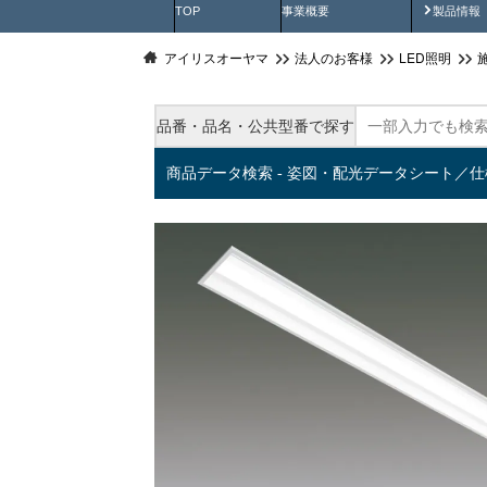
製品動
TOP
事業概要
製品情報
アイリスオーヤマ
法人のお客様
LED照明
品番・品名・公共型番で探す
商品データ検索 - 姿図・配光データシート／