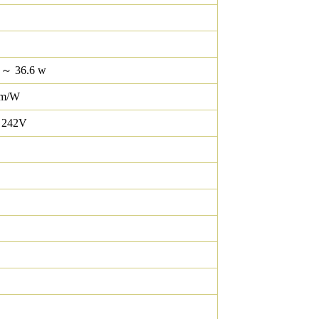
 ～ 36.6 w
lm/W
 242V