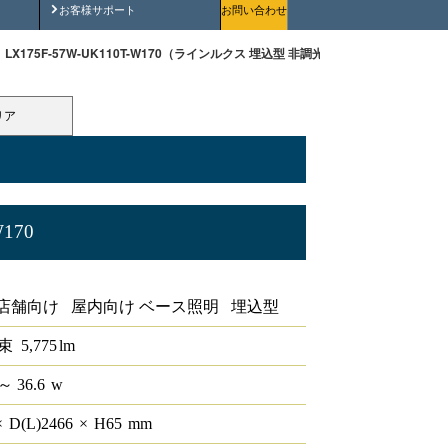
安全にご使用いただくために
お客様サポート
お問い合わせ
LX175F-57W-UK110T-W170（ラインルクス 埋込型 非調光 110形 幅150 ）
リア
W170
0形 幅150
店舗向け 屋内向け ベース照明 埋込型
束
5,775
lm
～ 36.6
w
×
D(L)
2466
×
H
65
mm