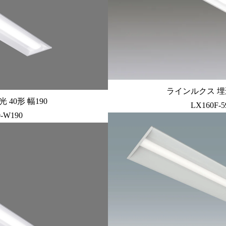
ラインルクス 埋込
40形 幅190
LX160F-5
0-W190