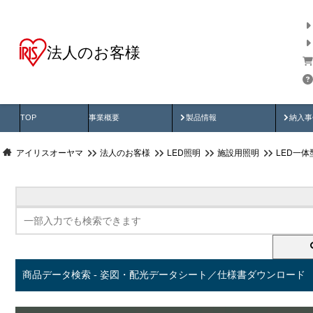
法人のお客様
商品データ検索
用途別から探す
納入
製品動画
納入
TOP
事業概要
製品情報
納入事
アイリスオーヤマ
法人のお客様
LED照明
施設用照明
LED一
商品データ検索 - 姿図・配光データシート／仕様書ダウンロード