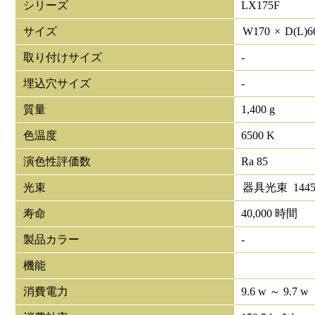
シリーズ
LX175F
サイズ
W
170
×
D(L)
6
取り付けサイズ
-
埋込穴サイズ
-
質量
1,400 g
色温度
6500 K
演色性評価数
Ra 85
光束
器具光束
144
寿命
40,000 時間
製品カラー
-
機能
消費電力
9.6 w ～ 9.7 w