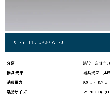
LX175F-14D-UK20-W170
ラインルクス 埋込型 非調光 20形 幅150
分類
施設・店舗向け
器具 光束
器具光束
1,445
消費電力
9.6
w
～ 9.7
w
製品サイズ
W
170
×
D(L)
6