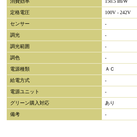
消費効率
150.5 lm/W
定格電圧
100V - 242V
センサー
-
調光
-
調光範囲
-
調色
-
電源種類
ＡＣ
給電方式
-
電源ユニット
-
グリーン購入対応
あり
備考
-