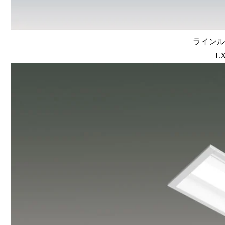
ラインルク
LX