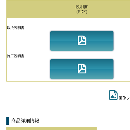
説明書
（PDF）
取扱説明書
施工説明書
画像フ
商品詳細情報