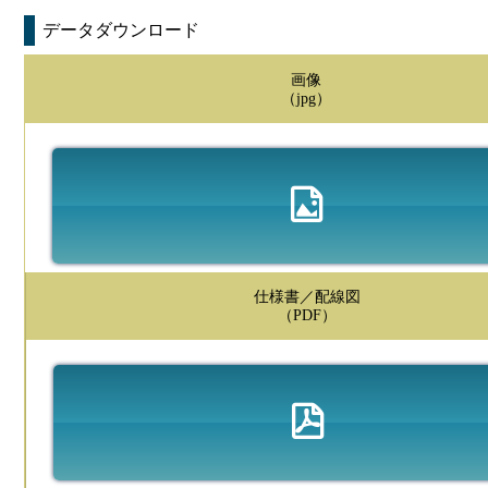
データダウンロード
画像
（jpg）
仕様書／配線図
（PDF）