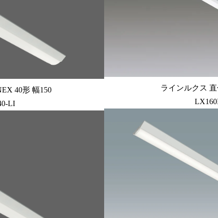
ラインルクス 直付
X 40形 幅150
LX160
0-LI