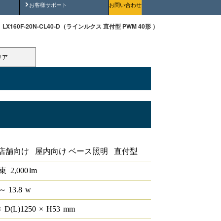
安全にご使用いただくために
お客様サポート
お問い合わせ
LX160F-20N-CL40-D（ラインルクス 直付型 PWM 40形 ）
リア
0形
店舗向け 屋内向け ベース照明 直付型
束
2,000
lm
～ 13.8
w
×
D(L)
1250
×
H
53
mm