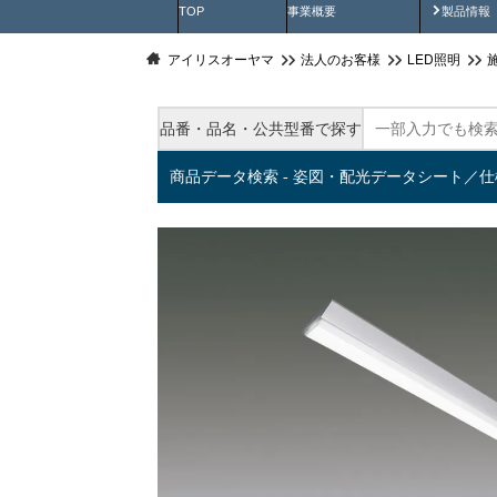
製品動
TOP
事業概要
製品情報
アイリスオーヤマ
法人のお客様
LED照明
品番・品名・公共型番で探す
商品データ検索 - 姿図・配光データシート／