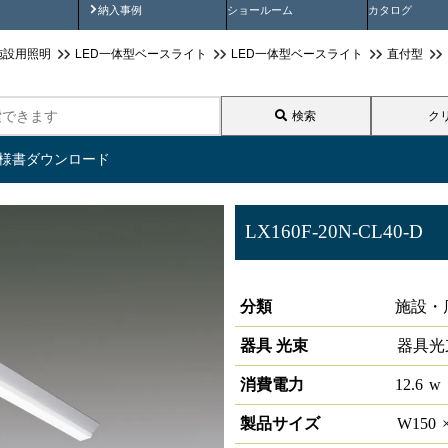
画
納入事例動画
納入事例
ショールーム
カタログ
施設用照明
LED一体型ベースライト
LED一体型ベースライト
直付型
検索
ク
仕様書ダウンロード
LX160F-20N-CL40-D
ラインルクス 直付型 PWM 4
分類
施設・
器具 光束
器具光
消費電力
12.6
w
製品サイズ
W
150