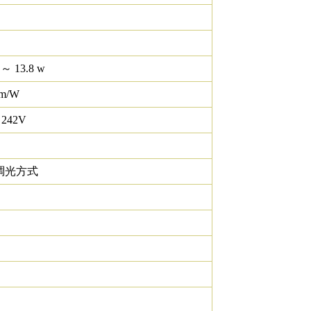
 ～ 13.8 w
lm/W
 242V
調光方式