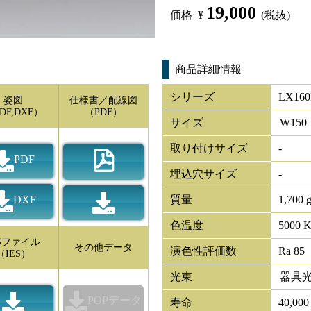
19,000
価格
¥
(税抜)
商品詳細情報
シリーズ
LX160
姿図
仕様書／配線図
DF,DXF）
（PDF）
サイズ
W
150
取り付けサイズ
-
PDF
埋込穴サイズ
-
DXF
質量
1,700 
色温度
5000 
ESファイル
その他データ
演色性評価数
Ra 85
（IES）
光束
器具
POPデータ
寿命
40,00