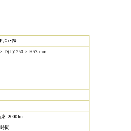
Fﾘﾆｭｰｱﾙ
×
D(L)
1250
×
H
53
mm
g
K
光束
2000
lm
0 時間