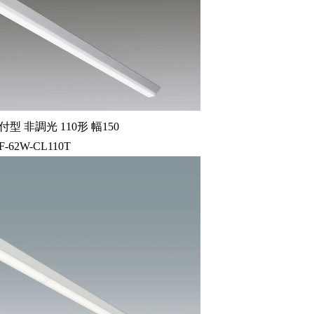
型 非調光 110形 幅150
F-62W-CL110T