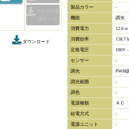
製品カラー
-
カタログ使
機能
調光
用データ
消費電力
12.6 w
消費効率
158.7 
ダウンロード
定格電圧
100V -
センサー
-
調光
PWM
調光範囲
-
調色
-
電源種類
ＡＣ
給電方式
-
電源ユニット
-