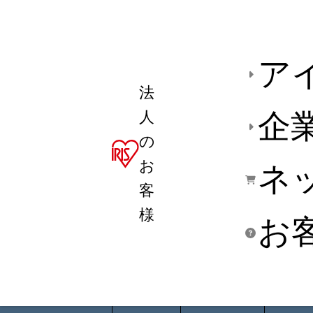
ア
法
人
企
の
お
ネ
客
様
お
商品デ
用途別