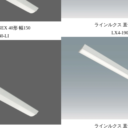
ラインルクス 直付
X 40形 幅150
LX4-19
0-LI
ラインルクス 直付