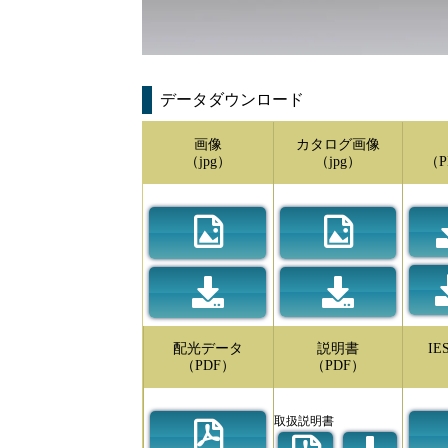
データダウンロード
画像
カタログ画像
（jpg）
（jpg）
（P
配光データ
説明書
I
（PDF）
（PDF）
取扱説明書