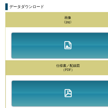
データダウンロード
画像
（jpg）
仕様書／配線図
（PDF）