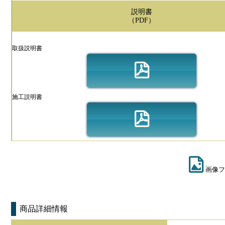
説明書
（PDF）
取扱説明書
施工説明書
画像フ
商品詳細情報