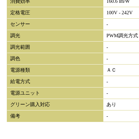
消費効率
160.6 lm/W
定格電圧
100V - 242V
センサー
-
調光
PWM調光方式
調光範囲
-
調色
-
電源種類
ＡＣ
給電方式
-
電源ユニット
-
グリーン購入対応
あり
備考
-