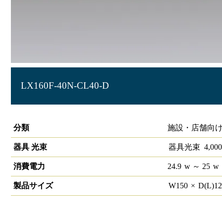
LX160F-40N-CL40-D
ラインルクス 直付型 PWM 40形
分類
施設・店舗向け
器具 光束
器具光束
4,000
消費電力
24.9
w
～ 25
w
製品サイズ
W
150
×
D(L)
1