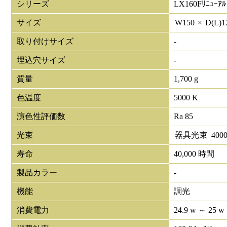
シリーズ
LX160Fﾘﾆｭｰｱﾙ
サイズ
W
150
×
D(L)
1
取り付けサイズ
-
埋込穴サイズ
-
質量
1,700 g
色温度
5000 K
演色性評価数
Ra 85
光束
器具光束
400
寿命
40,000 時間
製品カラー
-
機能
調光
消費電力
24.9 w ～ 25 w