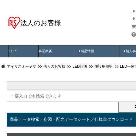
法人のお客様
商品データ検索
用途別から探す
納入
製品動画
納入
TOP
事業概要
製品情報
納入事
アイリスオーヤマ
法人のお客様
LED照明
施設用照明
LED一
商品データ検索 - 姿図・配光データシート／仕様書ダウンロード