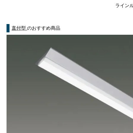
ラインルク
直付型
のおすすめ商品