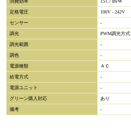
消費効率
151.7 lm/W
定格電圧
100V - 242V
センサー
-
調光
PWM調光方式
調光範囲
-
調色
-
電源種類
ＡＣ
給電方式
-
電源ユニット
-
グリーン購入対応
あり
備考
-