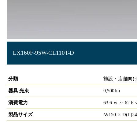
LX160F-95W-CL110T-D
ラインルクス 直付型 PWM 110形 幅150
分類
施設・店舗向け
器具 光束
9,500
lm
消費電力
63.6
w
～ 62.6
製品サイズ
W
150
×
D(L)
2