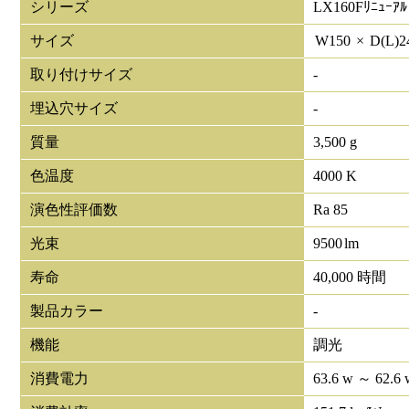
シリーズ
LX160Fﾘﾆｭｰｱﾙ
サイズ
W
150
×
D(L)
2
取り付けサイズ
-
埋込穴サイズ
-
質量
3,500 g
色温度
4000 K
演色性評価数
Ra 85
光束
9500
lm
寿命
40,000 時間
製品カラー
-
機能
調光
消費電力
63.6 w ～ 62.6 