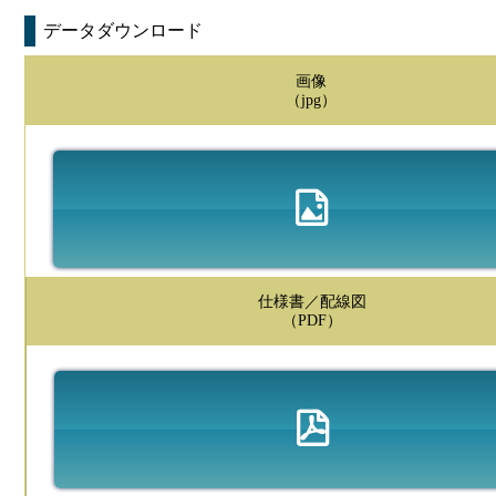
データダウンロード
画像
（jpg）
仕様書／配線図
（PDF）