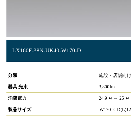
LX160F-38N-UK40-W170-D
ラインルクス 埋込型 PWM 40形
分類
施設・店舗向け
器具 光束
3,800
lm
消費電力
24.9
w
～ 25
w
製品サイズ
W
170
×
D(L)
1