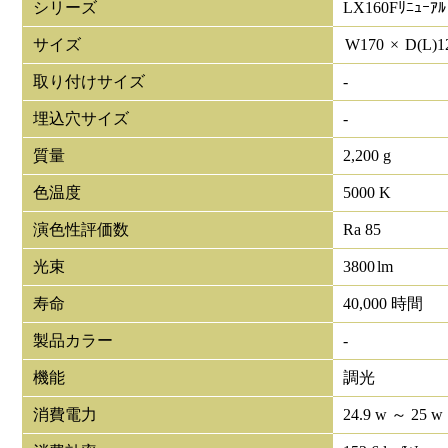
シリーズ
LX160Fﾘﾆｭｰｱﾙ
サイズ
W
170
×
D(L)
1
取り付けサイズ
-
埋込穴サイズ
-
質量
2,200 g
色温度
5000 K
演色性評価数
Ra 85
光束
3800
lm
寿命
40,000 時間
製品カラー
-
機能
調光
消費電力
24.9 w ～ 25 w