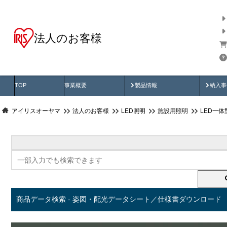
法人のお客様
商品データ検索
用途別から探す
納入
製品動画
納入
TOP
事業概要
製品情報
納入事
アイリスオーヤマ
法人のお客様
LED照明
施設用照明
LED一
商品データ検索 - 姿図・配光データシート／仕様書ダウンロード