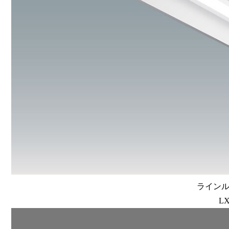
ラインルク
LX