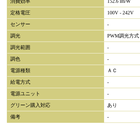
消費効率
152.6 lm/W
定格電圧
100V - 242V
センサー
-
調光
PWM調光方式
調光範囲
-
調色
-
電源種類
ＡＣ
給電方式
-
電源ユニット
-
グリーン購入対応
あり
備考
-