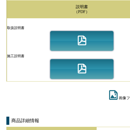
説明書
（PDF）
取扱説明書
施工説明書
画像フ
商品詳細情報