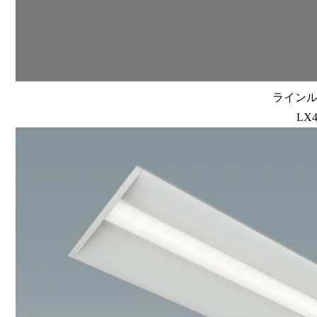
ラインルク
LX4