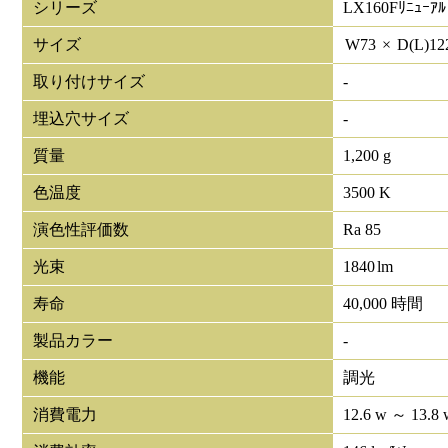
シリーズ
LX160Fﾘﾆｭｰｱﾙ
サイズ
W
73
×
D(L)
12
取り付けサイズ
-
埋込穴サイズ
-
質量
1,200 g
色温度
3500 K
演色性評価数
Ra 85
光束
1840
lm
寿命
40,000 時間
製品カラー
-
機能
調光
消費電力
12.6 w ～ 13.8 