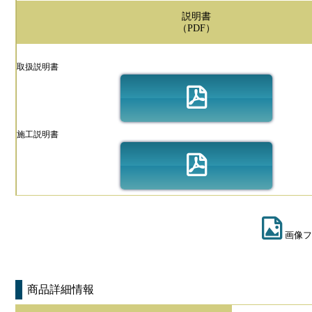
説明書
（PDF）
取扱説明書
施工説明書
画像フ
商品詳細情報