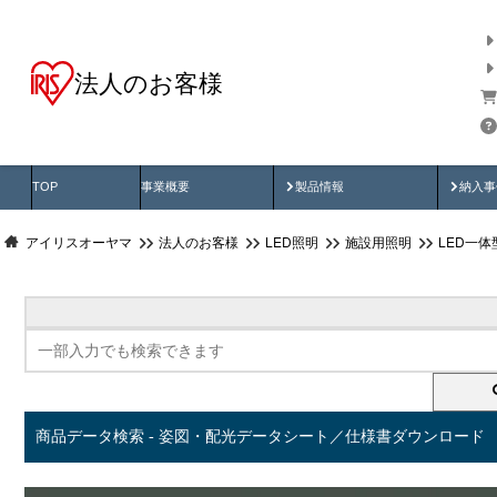
法人のお客様
商品データ検索
用途別から探す
納入
製品動画
納入
TOP
事業概要
製品情報
納入事
アイリスオーヤマ
法人のお客様
LED照明
施設用照明
LED一
商品データ検索 - 姿図・配光データシート／仕様書ダウンロード