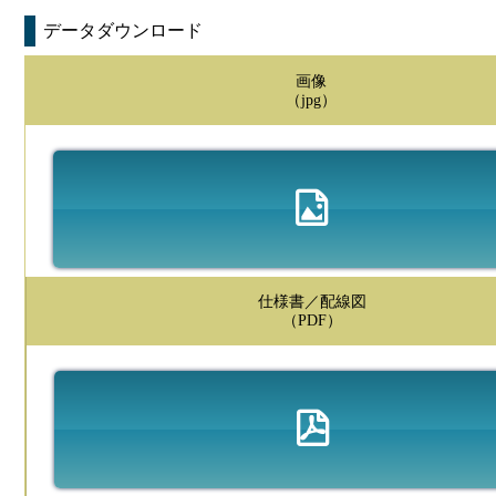
データダウンロード
画像
（jpg）
仕様書／配線図
（PDF）