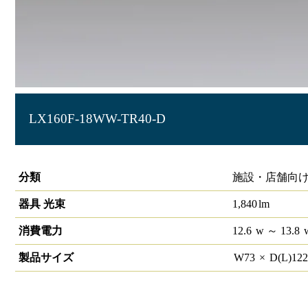
LX160F-18WW-TR40-D
ラインルクス トラフ型 PWM 40形
分類
施設・店舗向け
器具 光束
1,840
lm
消費電力
12.6
w
～ 13.8
製品サイズ
W
73
×
D(L)
12