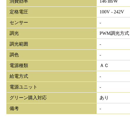
消費効率
146 lm/W
定格電圧
100V - 242V
センサー
-
調光
PWM調光方式
調光範囲
-
調色
-
電源種類
ＡＣ
給電方式
-
電源ユニット
-
グリーン購入対応
あり
備考
-