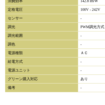
消費効率
142.8 lm/W
定格電圧
100V - 242V
センサー
-
調光
PWM調光方式
調光範囲
-
調色
-
電源種類
ＡＣ
給電方式
-
電源ユニット
-
グリーン購入対応
あり
備考
-