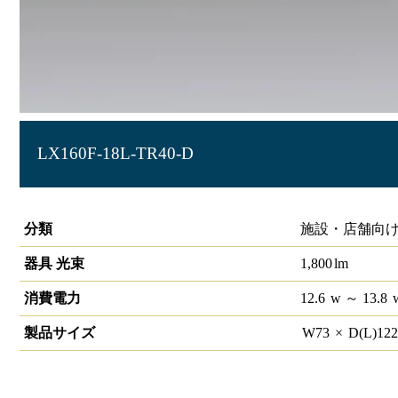
LX160F-18L-TR40-D
ラインルクス トラフ型 PWM 40形
分類
施設・店舗向け
器具 光束
1,800
lm
消費電力
12.6
w
～ 13.8
製品サイズ
W
73
×
D(L)
12