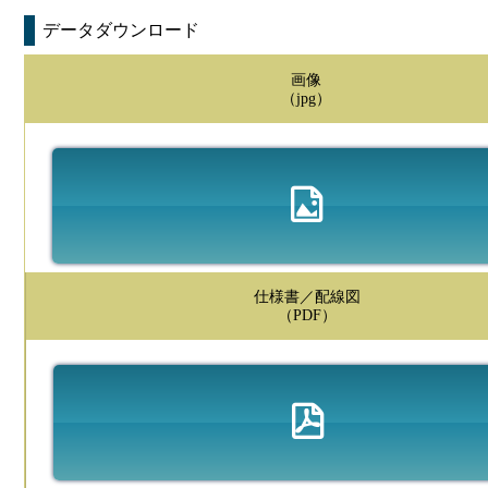
データダウンロード
画像
（jpg）
仕様書／配線図
（PDF）