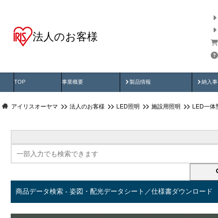
法人のお客様
商品データ検索
用途別から探す
納入
製品動画
納入
TOP
事業概要
製品情報
納入事
アイリスオーヤマ
法人のお客様
LED照明
施設用照明
LED一
商品データ検索 - 姿図・配光データシート／仕様書ダウンロード