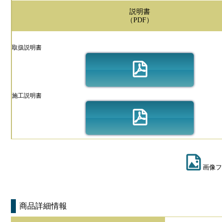
説明書
（PDF）
取扱説明書
施工説明書
画像フ
商品詳細情報