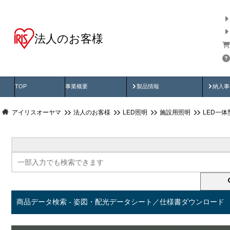
法人のお客様
商品データ検索
用途別から探す
納入
製品動画
納入
TOP
事業概要
製品情報
納入事
アイリスオーヤマ
法人のお客様
LED照明
施設用照明
LED一
商品データ検索 - 姿図・配光データシート／仕様書ダウンロード