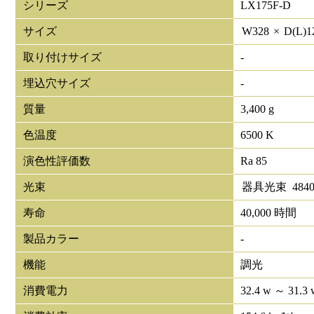
シリーズ
LX175F-D
サイズ
W
328
×
D(L)
1
取り付けサイズ
-
埋込穴サイズ
-
質量
3,400 g
色温度
6500 K
演色性評価数
Ra 85
光束
器具光束
484
寿命
40,000 時間
製品カラー
-
機能
調光
消費電力
32.4 w ～ 31.3 