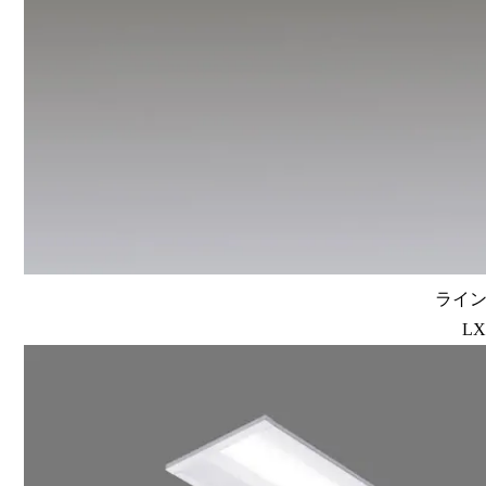
ラインル
LX