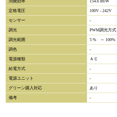
消費効率
154.6 lm/W
定格電圧
100V - 242V
センサー
-
調光
PWM調光方式
調光範囲
5 % ～ 100%
調色
-
電源種類
ＡＣ
給電方式
-
電源ユニット
-
グリーン購入対応
あり
備考
-