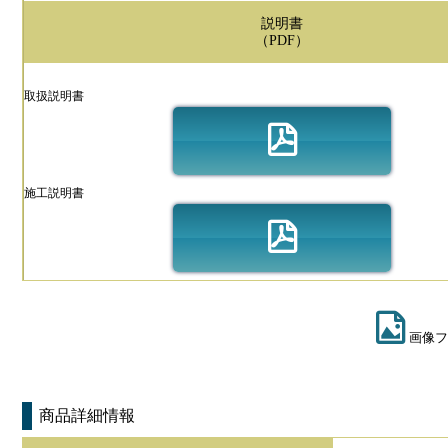
説明書
（PDF）
取扱説明書
施工説明書
画像フ
商品詳細情報