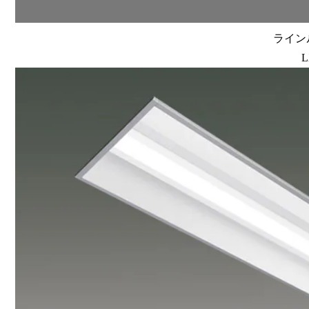
ラインル
L