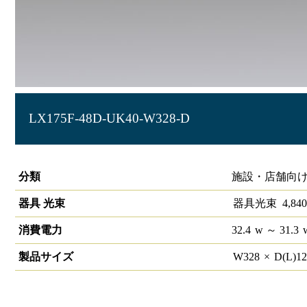
LX175F-48D-UK40-W328-D
ラインルクス 埋込型 PWM 40形
分類
施設・店舗向け
器具 光束
器具光束
4,840
消費電力
32.4
w
～ 31.3
製品サイズ
W
328
×
D(L)
1