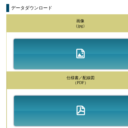
データダウンロード
画像
（jpg）
仕様書／配線図
（PDF）