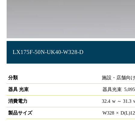
LX175F-50N-UK40-W328-D
ラインルクス 埋込型 PWM 40形
分類
施設・店舗向け
器具 光束
器具光束
5,095
消費電力
32.4
w
～ 31.3
製品サイズ
W
328
×
D(L)
1