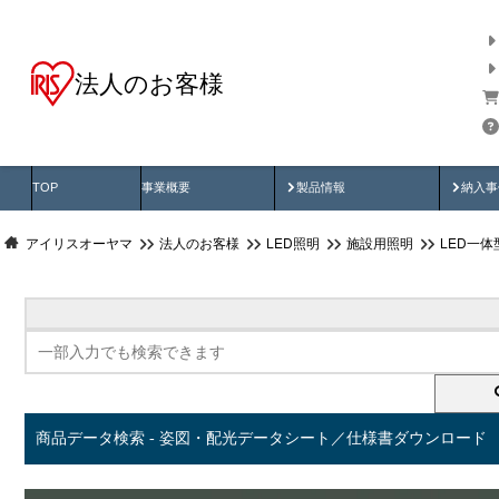
法人のお客様
商品データ検索
用途別から探す
納入
製品動画
納入
TOP
事業概要
製品情報
納入事
アイリスオーヤマ
法人のお客様
LED照明
施設用照明
LED一
商品データ検索 - 姿図・配光データシート／仕様書ダウンロード