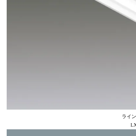
ラインル
LX