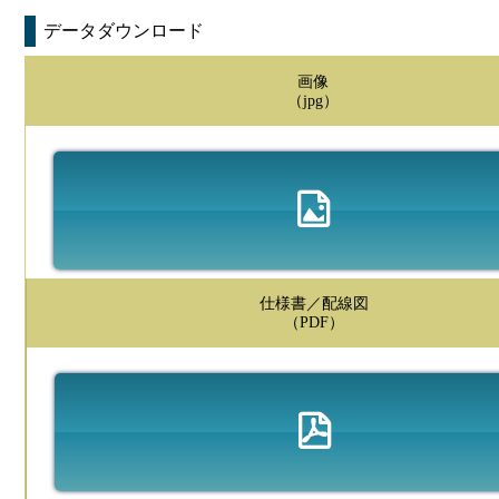
データダウンロード
画像
（jpg）
仕様書／配線図
（PDF）