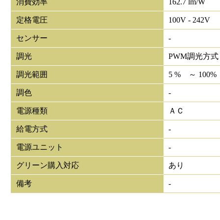
消費効率
162.7 lm/W
定格電圧
100V - 242V
センサー
-
調光
PWM調光方式
調光範囲
5 % ～ 100%
調色
-
電源種類
ＡＣ
給電方式
-
電源ユニット
-
グリーン購入対応
あり
備考
-