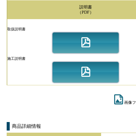
説明書
（PDF）
取扱説明書
施工説明書
画像フ
商品詳細情報