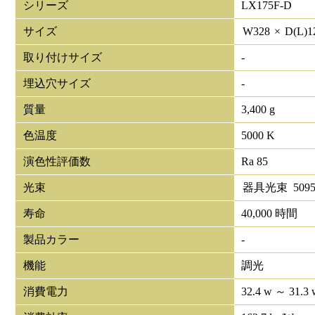
シリーズ
LX175F-D
サイズ
W
328
×
D(L)
1
取り付けサイズ
-
埋込穴サイズ
-
質量
3,400 g
色温度
5000 K
演色性評価数
Ra 85
光束
器具光束
509
寿命
40,000 時間
製品カラー
-
機能
調光
消費電力
32.4 w ～ 31.3 