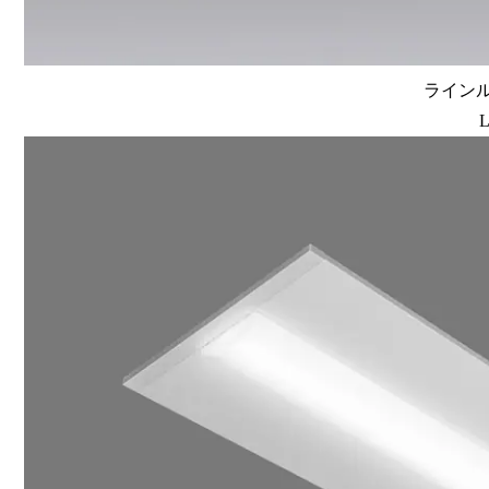
ラインルク
L