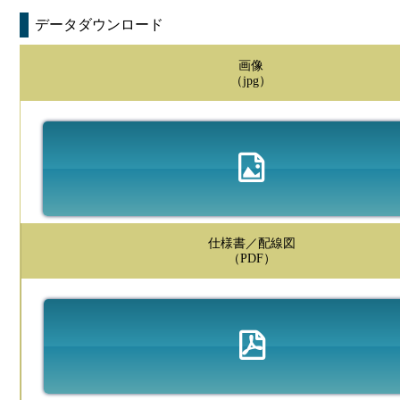
データダウンロード
画像
（jpg）
仕様書／配線図
（PDF）