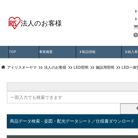
法人のお客様
商品データ検索
用途別から探す
納入
製品動画
納入
TOP
事業概要
製品情報
納入事
アイリスオーヤマ
法人のお客様
LED照明
施設用照明
LED一
商品データ検索 - 姿図・配光データシート／仕様書ダウンロード