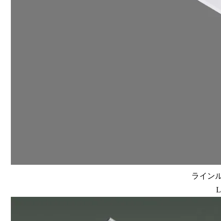
ラインルク
L