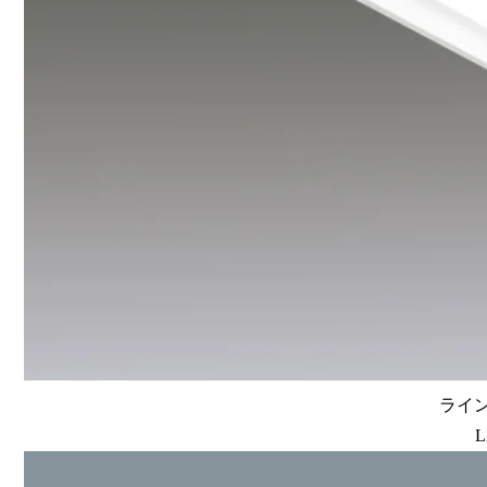
ライン
L