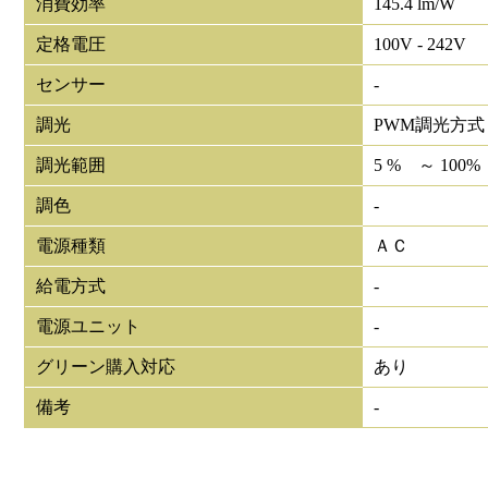
消費効率
145.4 lm/W
定格電圧
100V - 242V
センサー
-
調光
PWM調光方式
調光範囲
5 % ～ 100%
調色
-
電源種類
ＡＣ
給電方式
-
電源ユニット
-
グリーン購入対応
あり
備考
-