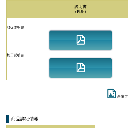
説明書
（PDF）
取扱説明書
施工説明書
画像フ
商品詳細情報