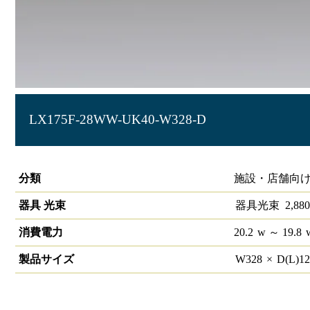
LX175F-28WW-UK40-W328-D
ラインルクス 埋込型 PWM 40形
分類
施設・店舗向け
器具 光束
器具光束
2,880
消費電力
20.2
w
～ 19.8
製品サイズ
W
328
×
D(L)
1