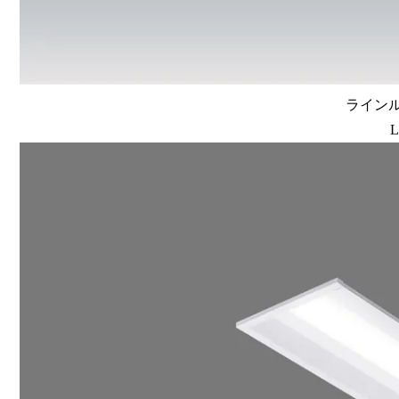
ラインルク
L