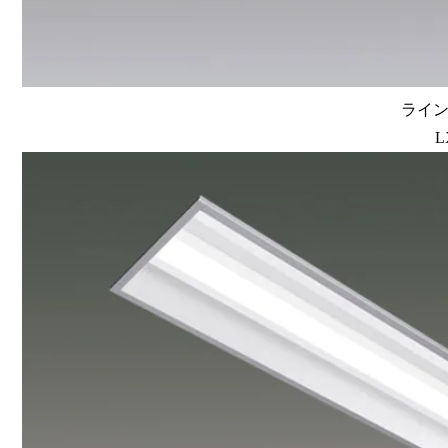
ラインル
L