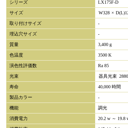
シリーズ
LX175F-D
サイズ
W
328
×
D(L)
1
取り付けサイズ
-
埋込穴サイズ
-
質量
3,400 g
色温度
3500 K
演色性評価数
Ra 85
光束
器具光束
288
寿命
40,000 時間
製品カラー
-
機能
調光
消費電力
20.2 w ～ 19.8 