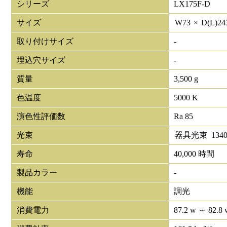
シリーズ
LX175F-D
サイズ
W
73
×
D(L)
24
取り付けサイズ
-
埋込穴サイズ
-
質量
3,500 g
色温度
5000 K
演色性評価数
Ra 85
光束
器具光束
1340
寿命
40,000 時間
製品カラー
-
機能
調光
消費電力
87.2 w ～ 82.8 