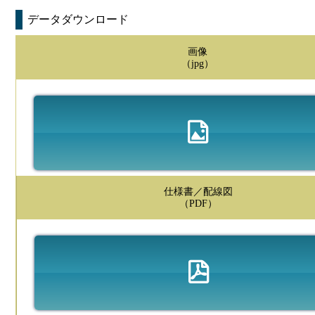
データダウンロード
画像
（jpg）
仕様書／配線図
（PDF）