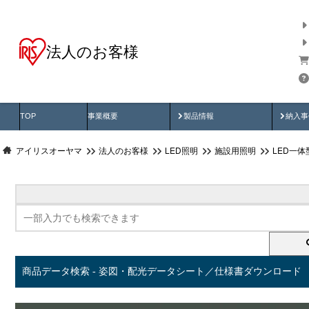
法人のお客様
商品データ検索
用途別から探す
納入
製品動画
納入
TOP
事業概要
製品情報
納入事
アイリスオーヤマ
法人のお客様
LED照明
施設用照明
LED一
商品データ検索 - 姿図・配光データシート／仕様書ダウンロード