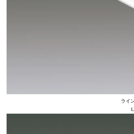
ライン
L