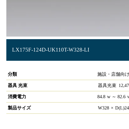
LX175F-124D-UK110T-W328-LI
LiCONEX対応ラインルクス 埋込型 LiCONEX 110形 幅300
分類
施設・店舗向け
器具 光束
器具光束
12,47
消費電力
84.8
w
～ 82.6
製品サイズ
W
328
×
D(L)
2