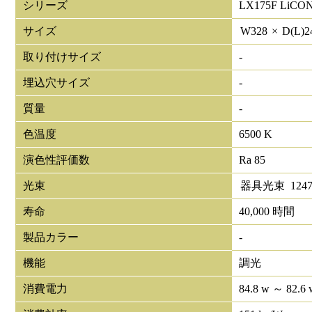
シリーズ
LX175F LiCO
サイズ
W
328
×
D(L)
2
取り付けサイズ
-
埋込穴サイズ
-
質量
-
色温度
6500 K
演色性評価数
Ra 85
光束
器具光束
1247
寿命
40,000 時間
製品カラー
-
機能
調光
消費電力
84.8 w ～ 82.6 