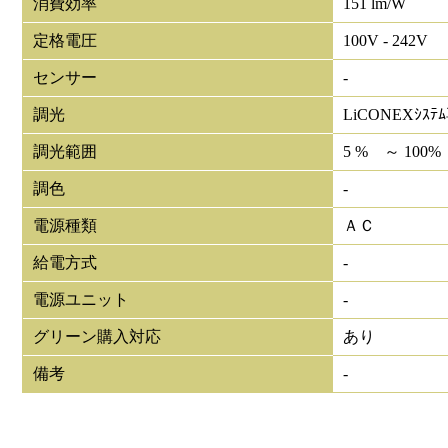
消費効率
151 lm/W
定格電圧
100V - 242V
センサー
-
調光
LiCONEXｼｽﾃ
調光範囲
5 % ～ 100%
調色
-
電源種類
ＡＣ
給電方式
-
電源ユニット
-
グリーン購入対応
あり
備考
-