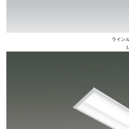
ラインルク
L