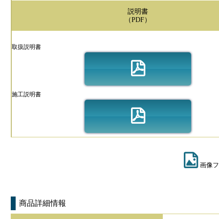
説明書
（PDF）
取扱説明書
施工説明書
画像フ
商品詳細情報