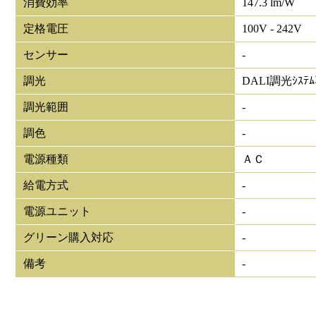
消費効率
147.3 lm/W
定格電圧
100V - 242V
センサー
-
調光
DALI調光ｼｽﾃ
調光範囲
-
調色
-
電源種類
ＡＣ
給電方式
-
電源ユニット
-
グリーン購入対応
-
備考
-