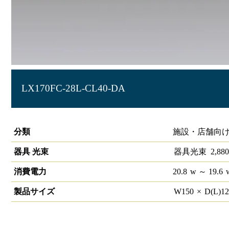
LX170FC-28L-CL40-DA
ラインルクス 直付型 DALI 40形 幅150
分類
施設・店舗向け
器具 光束
器具光束
2,880
消費電力
20.8
w
～ 19.6
製品サイズ
W
150
×
D(L)
1