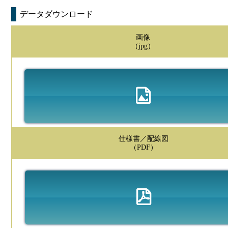
データダウンロード
画像
（jpg）
仕様書／配線図
（PDF）