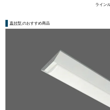
ラインルク
直付型
のおすすめ商品