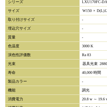
シリーズ
LXU170FC-DA
サイズ
W
150
×
D(L)
1
取り付けサイズ
-
埋込穴サイズ
-
質量
-
色温度
3000 K
演色性評価数
Ra 83
光束
器具光束
288
寿命
40,000 時間
製品カラー
-
機能
調光
消費電力
20.8 w ～ 19.6 