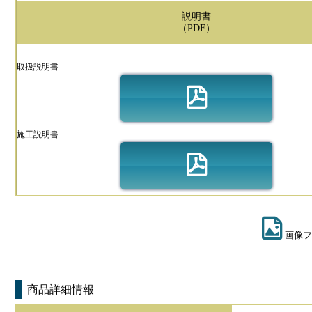
説明書
（PDF）
取扱説明書
施工説明書
画像フ
商品詳細情報