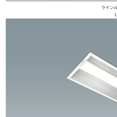
ラインルク
L