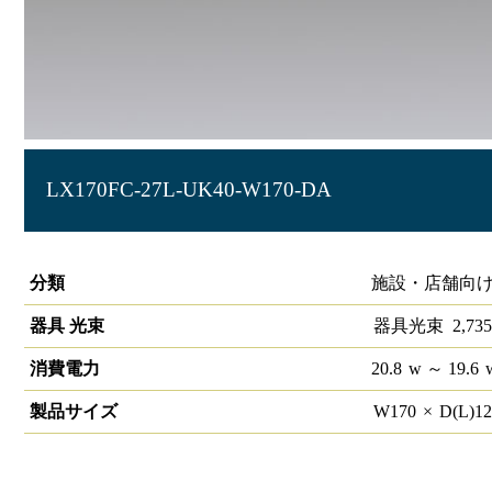
LX170FC-27L-UK40-W170-DA
ラインルクス 埋込型 DALI 40形 幅150
分類
施設・店舗向け
器具 光束
器具光束
2,735
消費電力
20.8
w
～ 19.6
製品サイズ
W
170
×
D(L)
1