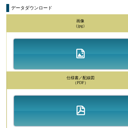
データダウンロード
画像
（jpg）
仕様書／配線図
（PDF）