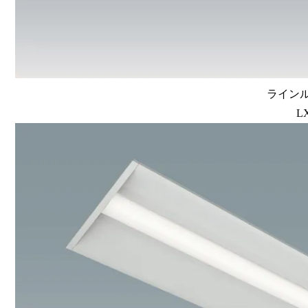
ラインルク
L