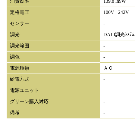
消費効率
139.8 lm/W
定格電圧
100V - 242V
センサー
-
調光
DALI調光ｼｽﾃ
調光範囲
-
調色
-
電源種類
ＡＣ
給電方式
-
電源ユニット
-
グリーン購入対応
-
備考
-