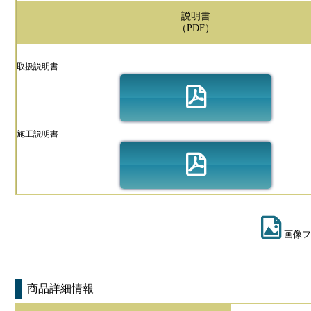
説明書
（PDF）
取扱説明書
施工説明書
画像フ
商品詳細情報