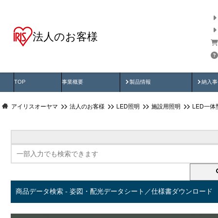
法人のお客様
商品データ検索
用途別から探す
納入
製品動画
納入
TOP
事業概要
製品情報
納入事
アイリスオーヤマ
法人のお客様
LED照明
施設用照明
LED一
商品データ検索 - 姿図・配光データシート／仕様書ダウンロード