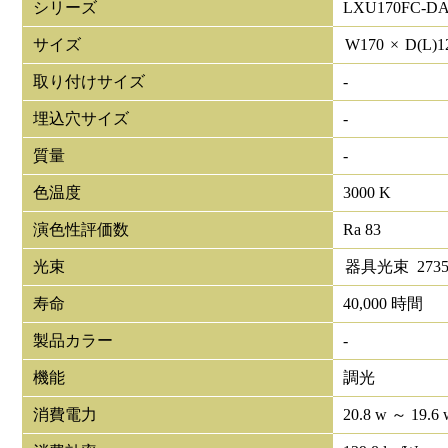
シリーズ
LXU170FC-DA
サイズ
W
170
×
D(L)
1
取り付けサイズ
-
埋込穴サイズ
-
質量
-
色温度
3000 K
演色性評価数
Ra 83
光束
器具光束
273
寿命
40,000 時間
製品カラー
-
機能
調光
消費電力
20.8 w ～ 19.6 