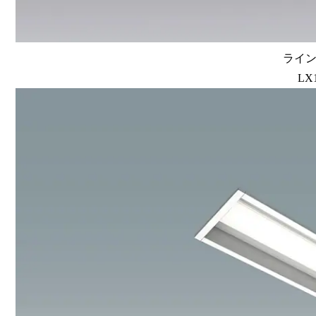
ラインル
LX