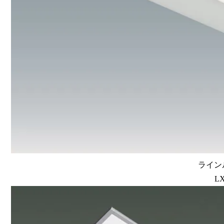
ラインル
LX