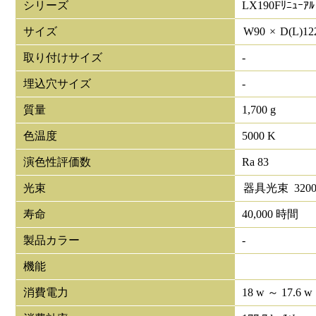
シリーズ
LX190Fﾘﾆｭｰｱﾙ
サイズ
W
90
×
D(L)
12
取り付けサイズ
-
埋込穴サイズ
-
質量
1,700 g
色温度
5000 K
演色性評価数
Ra 83
光束
器具光束
320
寿命
40,000 時間
製品カラー
-
機能
消費電力
18 w ～ 17.6 w