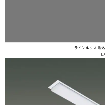
ラインルクス 埋込型
L