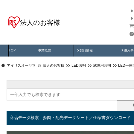
法人のお客様
商品データ検索
用途別から探す
納入
製品動画
納入
TOP
事業概要
製品情報
納入事
アイリスオーヤマ
法人のお客様
LED照明
施設用照明
LED一
商品データ検索 - 姿図・配光データシート／仕様書ダウンロード