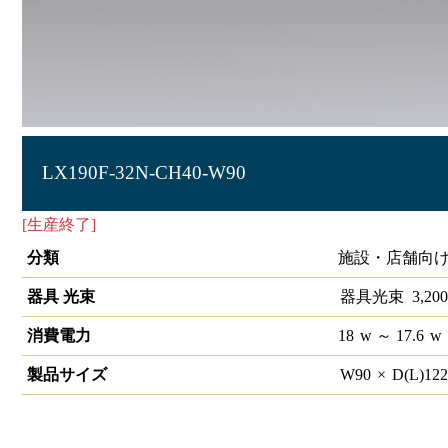
LX190F-32N-CH40-W90
[生産終了]
ラインルクス Cチャン回避型 非調光 40形
分類
施設・店舗向け
器具 光束
器具光束
3,200
消費電力
18
w
～ 17.6
w
製品サイズ
W
90
×
D(L)
12