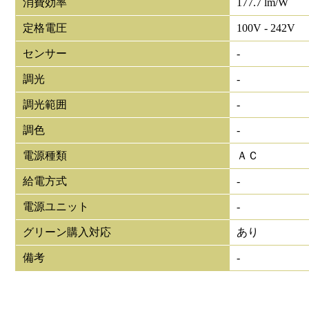
消費効率
177.7 lm/W
定格電圧
100V - 242V
センサー
-
調光
-
調光範囲
-
調色
-
電源種類
ＡＣ
給電方式
-
電源ユニット
-
グリーン購入対応
あり
備考
-