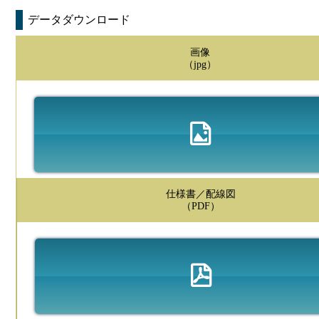
データダウンロード
画像
（jpg）
仕様書／配線図
（PDF）