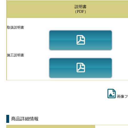
説明書
（PDF）
取扱説明書
施工説明書
画像フ
商品詳細情報