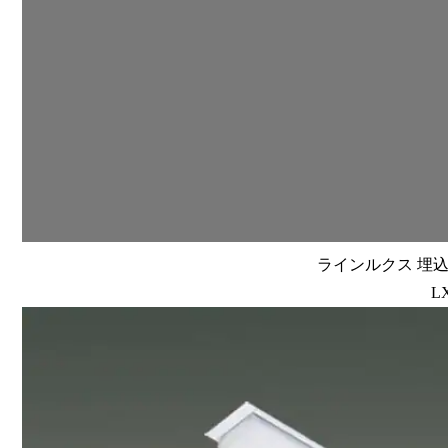
ラインルクス 埋込型
L