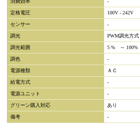
消費効率
-
定格電圧
100V - 242V
センサー
-
調光
PWM調光方式
調光範囲
5 % ～ 100%
調色
-
電源種類
ＡＣ
給電方式
-
電源ユニット
-
グリーン購入対応
あり
備考
-