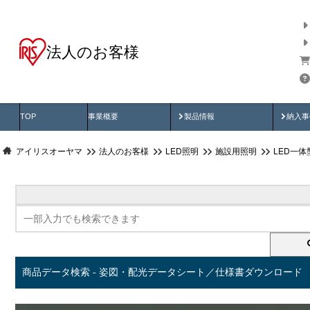
法人のお客様
商品データ検索
用途別から探す
納入
製品動画
納入
TOP
事業概要
製品情報
納入事
アイリスオーヤマ
法人のお客様
LED照明
施設用照明
LED一
商品データ検索 - 姿図・配光データシート／仕様書ダウンロード