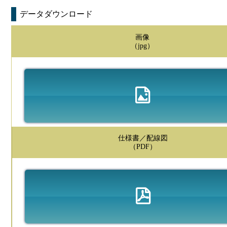
データダウンロード
画像
（jpg）
仕様書／配線図
（PDF）