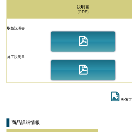
説明書
（PDF）
取扱説明書
施工説明書
画像フ
商品詳細情報