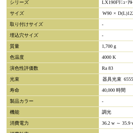
シリーズ
LX190Fﾘﾆｭｰｱﾙ
サイズ
W
90
×
D(L)
12
取り付けサイズ
-
埋込穴サイズ
-
質量
1,700 g
色温度
4000 K
演色性評価数
Ra 83
光束
器具光束
655
寿命
40,000 時間
製品カラー
-
機能
調光
消費電力
36.2 w ～ 35.9 