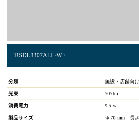
IRSDL8307ALL-WF
丸形ユニバーサルダウンライト φ60 550lmクラス
分類
施設・店舗向け
光束
505
lm
消費電力
9.5
w
製品サイズ
Φ
70
mm
長