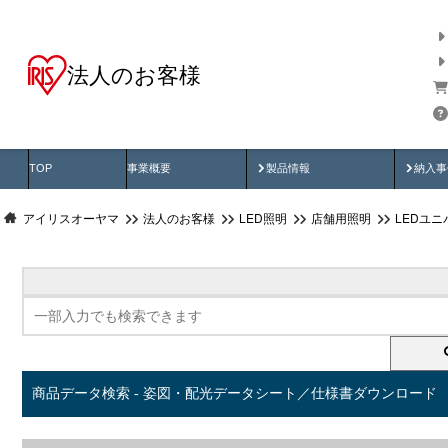
法人のお客様
商品データ検索
用途別から探す
納入
製品動画
納入
TOP
事業概要
製品情報
納入事
アイリスオーヤマ
法人のお客様
LED照明
店舗用照明
LEDユ
商品データ検索 - 姿図・配光データシート／仕様書ダウンロード