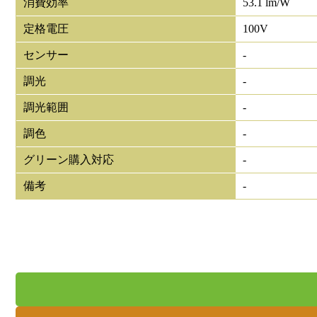
消費効率
53.1 lm/W
定格電圧
100V
センサー
-
調光
-
調光範囲
-
調色
-
グリーン購入対応
-
備考
-