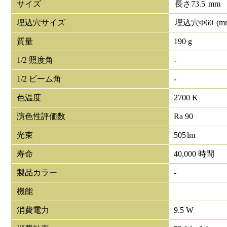
サイズ
長さ
73.5
mm
埋込穴サイズ
埋込穴Φ
60
(m
質量
190 g
1/2 照度角
-
1/2 ビーム角
-
色温度
2700 K
演色性評価数
Ra 90
光束
505
lm
寿命
40,000 時間
製品カラー
-
機能
消費電力
9.5 W