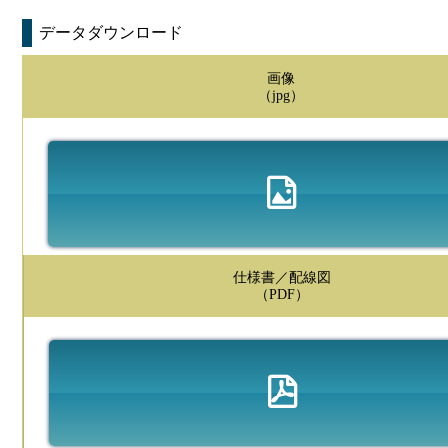
データダウンロード
画像
（jpg）
仕様書／配線図
（PDF）