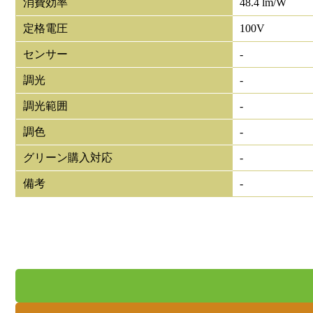
消費効率
48.4 lm/W
定格電圧
100V
センサー
-
調光
-
調光範囲
-
調色
-
グリーン購入対応
-
備考
-