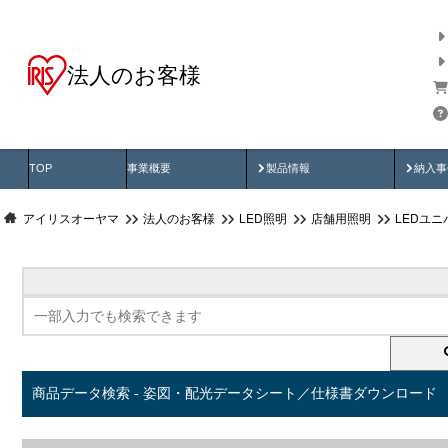
法人のお客様
商品データ検索
用途別から探す
納入
製品動画
納入
TOP
事業概要
製品情報
納入事
アイリスオーヤマ
法人のお客様
LED照明
店舗用照明
LEDユ
商品データ検索 - 姿図・配光データシート／仕様書ダウンロード