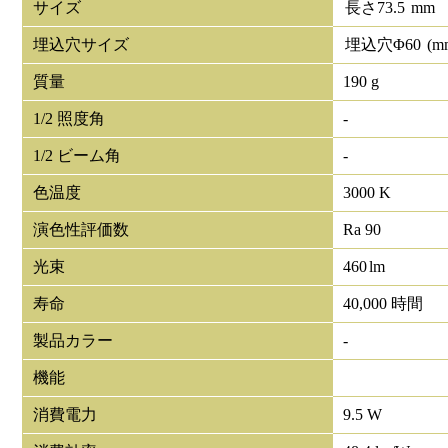
サイズ
長さ
73.5
mm
埋込穴サイズ
埋込穴Φ
60
(m
質量
190 g
1/2 照度角
-
1/2 ビーム角
-
色温度
3000 K
演色性評価数
Ra 90
光束
460
lm
寿命
40,000 時間
製品カラー
-
機能
消費電力
9.5 W