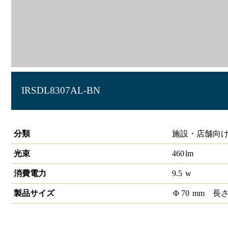
IRSDL8307AL-BN
丸形ユニバーサルダウンライト φ60 550lmクラス
分類
施設・店舗向け
光束
460
lm
消費電力
9.5
w
製品サイズ
Φ
70
mm
長