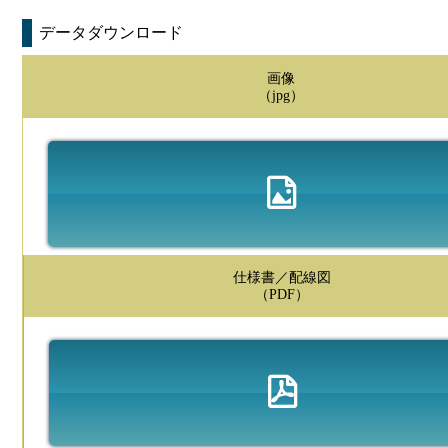
データダウンロード
画像
（jpg）
仕様書／配線図
（PDF）