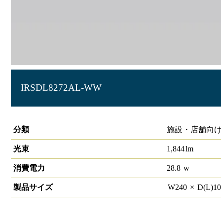
IRSDL8272AL-WW
角型ユニバーサルダウンライト 90×230 1880lmクラス
分類
施設・店舗向け
光束
1,844
lm
消費電力
28.8
w
製品サイズ
W
240
×
D(L)
1