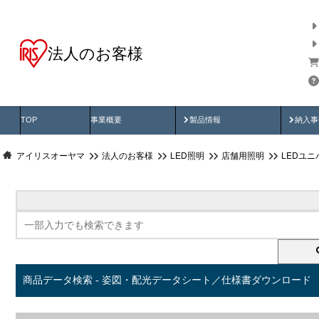
法人のお客様
商品データ検索
用途別から探す
納入
製品動画
納入
TOP
事業概要
製品情報
納入事
アイリスオーヤマ
法人のお客様
LED照明
店舗用照明
LEDユ
商品データ検索 - 姿図・配光データシート／仕様書ダウンロード