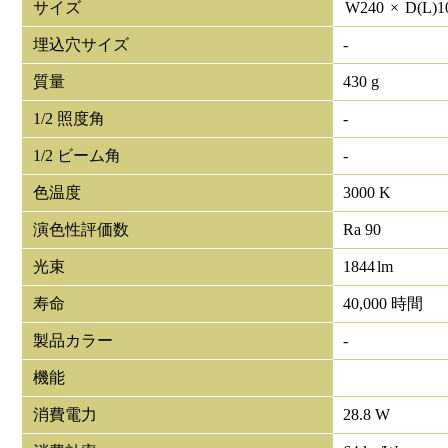
サイズ
W
240
×
D(L)
1
埋込穴サイズ
-
質量
430 g
1/2 照度角
-
1/2 ビーム角
-
色温度
3000 K
演色性評価数
Ra 90
光束
1844
lm
寿命
40,000 時間
製品カラー
-
機能
消費電力
28.8 W