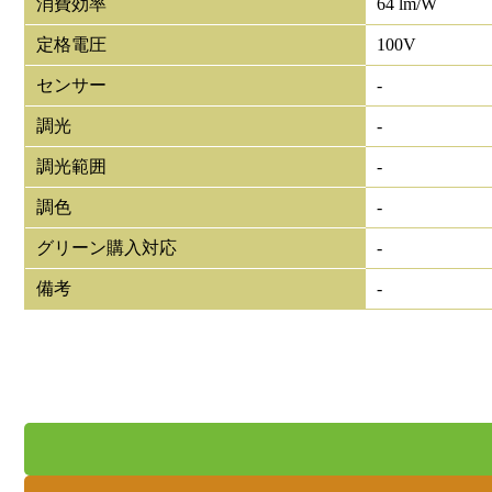
消費効率
64 lm/W
定格電圧
100V
センサー
-
調光
-
調光範囲
-
調色
-
グリーン購入対応
-
備考
-