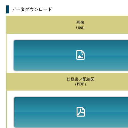
データダウンロード
画像
（jpg）
仕様書／配線図
（PDF）