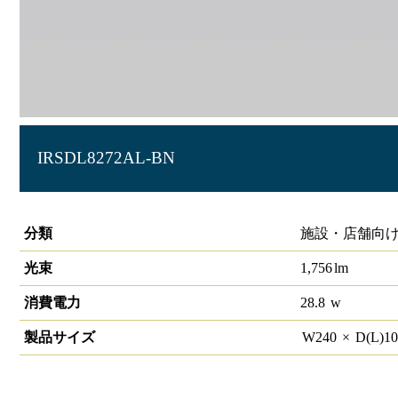
IRSDL8272AL-BN
角型ユニバーサルダウンライト 90×230 1880lmクラス
分類
施設・店舗向け
光束
1,756
lm
消費電力
28.8
w
製品サイズ
W
240
×
D(L)
1