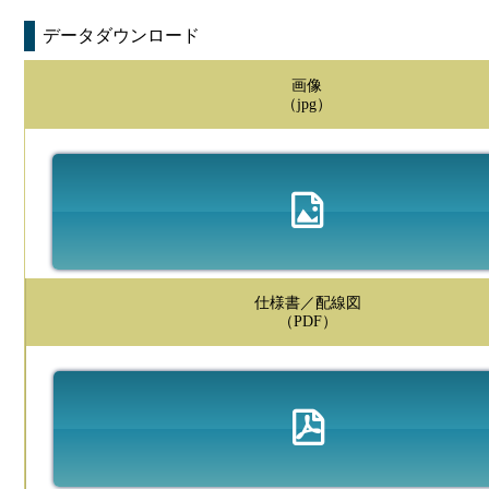
データダウンロード
画像
（jpg）
仕様書／配線図
（PDF）