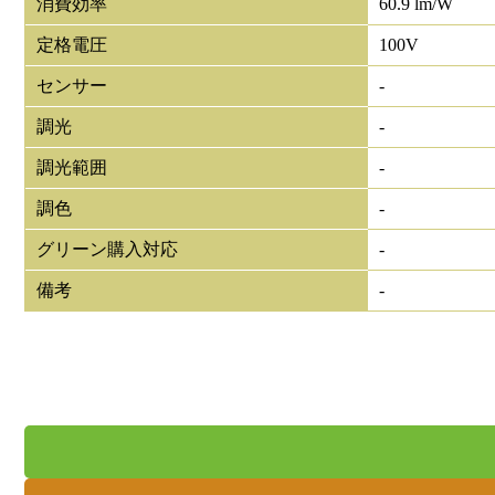
消費効率
60.9 lm/W
定格電圧
100V
センサー
-
調光
-
調光範囲
-
調色
-
グリーン購入対応
-
備考
-