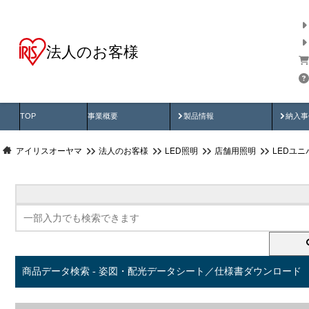
法人のお客様
商品データ検索
用途別から探す
納入
製品動画
納入
TOP
事業概要
製品情報
納入事
アイリスオーヤマ
法人のお客様
LED照明
店舗用照明
LEDユ
商品データ検索 - 姿図・配光データシート／仕様書ダウンロード