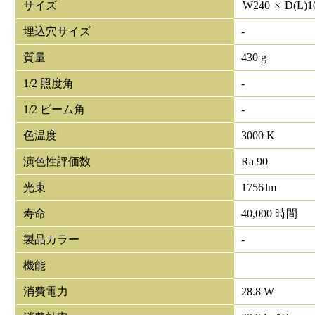
サイズ
W
240
×
D(L)
1
埋込穴サイズ
-
質量
430 g
1/2 照度角
-
1/2 ビーム角
-
色温度
3000 K
演色性評価数
Ra 90
光束
1756
lm
寿命
40,000 時間
製品カラー
-
機能
消費電力
28.8 W