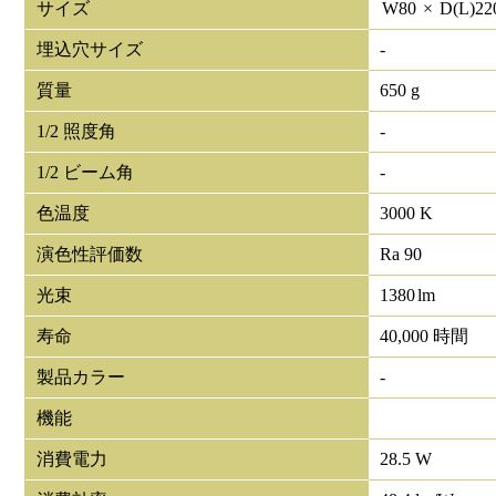
サイズ
W
80
×
D(L)
22
埋込穴サイズ
-
質量
650 g
1/2 照度角
-
1/2 ビーム角
-
色温度
3000 K
演色性評価数
Ra 90
光束
1380
lm
寿命
40,000 時間
製品カラー
-
機能
消費電力
28.5 W