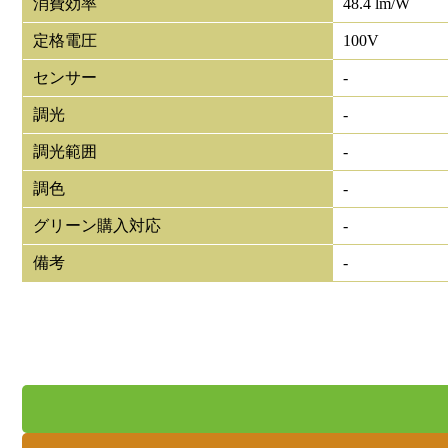
消費効率
48.4 lm/W
定格電圧
100V
センサー
-
調光
-
調光範囲
-
調色
-
グリーン購入対応
-
備考
-