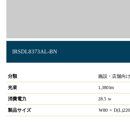
IRSDL8373AL-BN
角型ユニバーサルダウンライト 70×210 1650lmクラス
分類
施設・店舗向け
光束
1,380
lm
消費電力
28.5
w
製品サイズ
W
80
×
D(L)
22