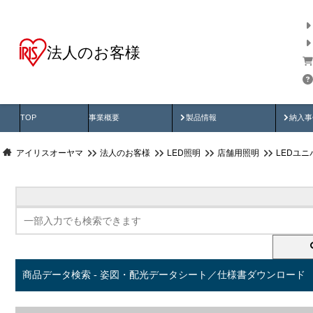
法人のお客様
商品データ検索
用途別から探す
納入
製品動画
納入
TOP
事業概要
製品情報
納入事
アイリスオーヤマ
法人のお客様
LED照明
店舗用照明
LEDユ
商品データ検索 - 姿図・配光データシート／仕様書ダウンロード