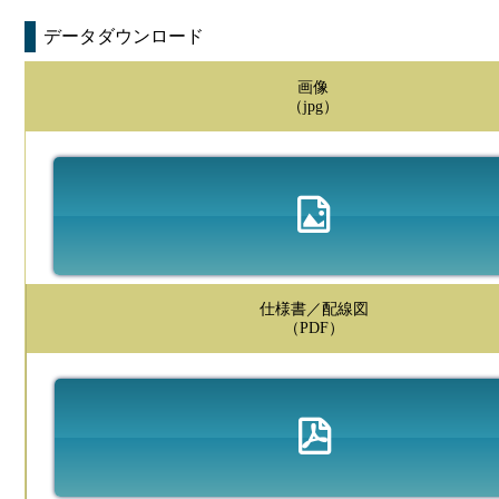
データダウンロード
画像
（jpg）
仕様書／配線図
（PDF）