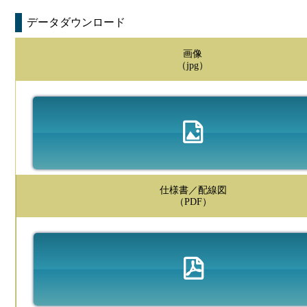
データダウンロード
画像
（jpg）
仕様書／配線図
（PDF）