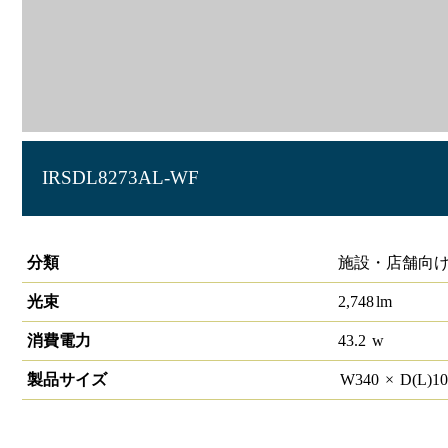
IRSDL8273AL-WF
角型ユニバーサルダウンライト 90×330 2800lmクラス
分類
施設・店舗向け
光束
2,748
lm
消費電力
43.2
w
製品サイズ
W
340
×
D(L)
1