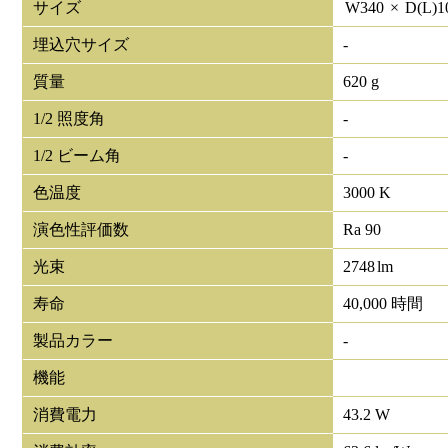
サイズ
W
340
×
D(L)
1
埋込穴サイズ
-
質量
620 g
1/2 照度角
-
1/2 ビーム角
-
色温度
3000 K
演色性評価数
Ra 90
光束
2748
lm
寿命
40,000 時間
製品カラー
-
機能
消費電力
43.2 W