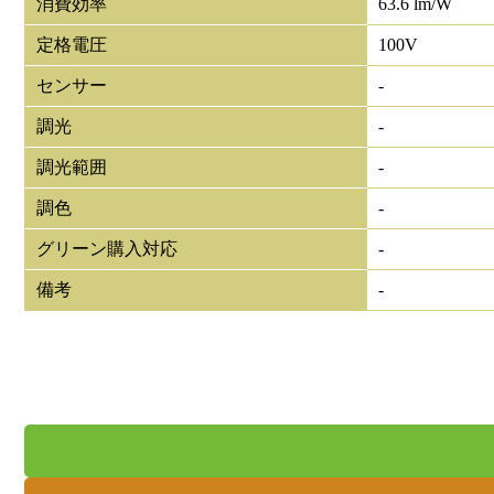
消費効率
63.6 lm/W
定格電圧
100V
センサー
-
調光
-
調光範囲
-
調色
-
グリーン購入対応
-
備考
-