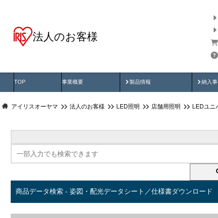
法人のお客様
商品データ検索
用途別から探す
納入
製品動画
納入
TOP
事業概要
製品情報
納入事
アイリスオーヤマ
法人のお客様
LED照明
店舗用照明
LEDユ
商品データ検索 - 姿図・配光データシート／仕様書ダウンロード