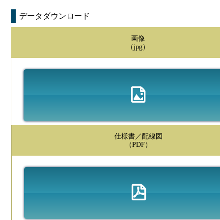
データダウンロード
画像
（jpg）
仕様書／配線図
（PDF）