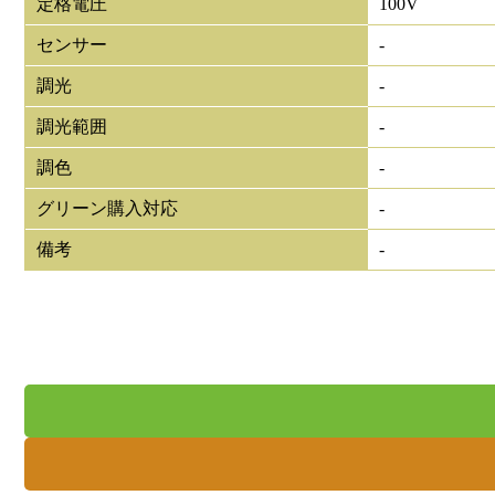
定格電圧
100V
センサー
-
調光
-
調光範囲
-
調色
-
グリーン購入対応
-
備考
-