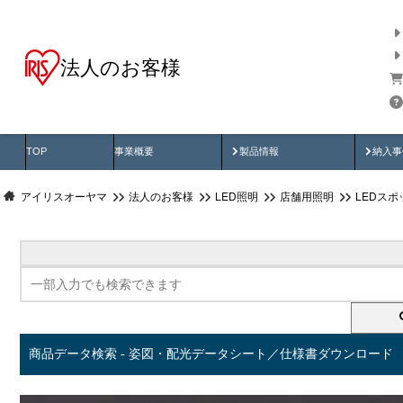
法人のお客様
商品データ検索
用途別から探す
納入
製品動画
納入
TOP
事業概要
製品情報
納入事
アイリスオーヤマ
法人のお客様
LED照明
店舗用照明
LEDス
商品データ検索 - 姿図・配光データシート／仕様書ダウンロード