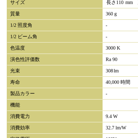
サイズ
長さ
110
mm
質量
360 g
1/2 照度角
-
1/2 ビーム角
-
色温度
3000 K
演色性評価数
Ra 90
光束
308
lm
寿命
40,000 時間
製品カラー
-
機能
消費電力
9.4 W
消費効率
32.7 lm/W