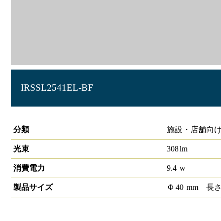
IRSSL2541EL-BF
スポットライト スヌートタイプ φ40 350lmクラス
分類
施設・店舗向け 
光束
308
lm
消費電力
9.4
w
製品サイズ
Φ
40
mm
長