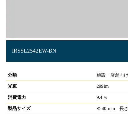
IRSSL2542EW-BN
スポットライト 天井スリット対応ダブルアームタイプ φ40 3
分類
施設・店舗向け 
光束
299
lm
消費電力
9.4
w
製品サイズ
Φ
40
mm
長