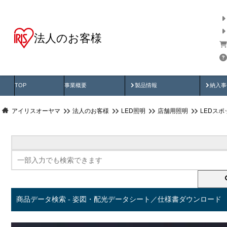
法人のお客様
商品データ検索
用途別から探す
納入
製品動画
納入
TOP
事業概要
製品情報
納入事
アイリスオーヤマ
法人のお客様
LED照明
店舗用照明
LEDス
商品データ検索 - 姿図・配光データシート／仕様書ダウンロード