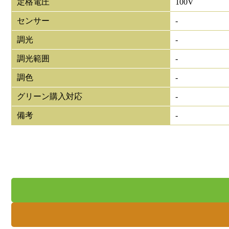
定格電圧
100V
センサー
-
調光
-
調光範囲
-
調色
-
グリーン購入対応
-
備考
-