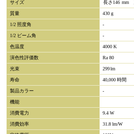
サイズ
長さ
146
mm
質量
430 g
1/2 照度角
-
1/2 ビーム角
-
色温度
4000 K
演色性評価数
Ra 80
光束
299
lm
寿命
40,000 時間
製品カラー
-
機能
消費電力
9.4 W
消費効率
31.8 lm/W