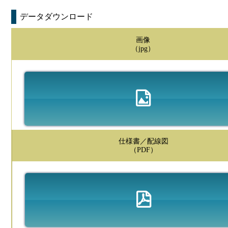
データダウンロード
画像
（jpg）
仕様書／配線図
（PDF）