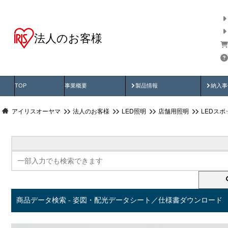
法人のお客様
商品データ検索
用途別から探す
納入
製品動画
納入
TOP
事業概要
製品情報
納入事
アイリスオーヤマ
法人のお客様
LED照明
店舗用照明
LEDス
商品データ検索 - 姿図・配光データシート／仕様書ダウンロード