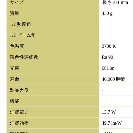
サイズ
長さ
103
mm
質量
430 g
1/2 照度角
-
1/2 ビーム角
-
色温度
2700 K
演色性評価数
Ra 90
光束
681
lm
寿命
40,000 時間
製品カラー
-
機能
消費電力
13.7 W
消費効率
49.7 lm/W