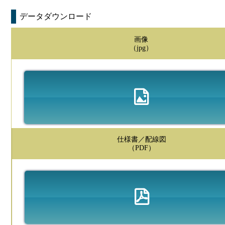
データダウンロード
画像
（jpg）
仕様書／配線図
（PDF）