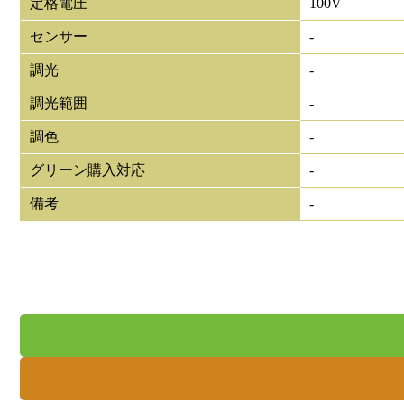
定格電圧
100V
センサー
-
調光
-
調光範囲
-
調色
-
グリーン購入対応
-
備考
-