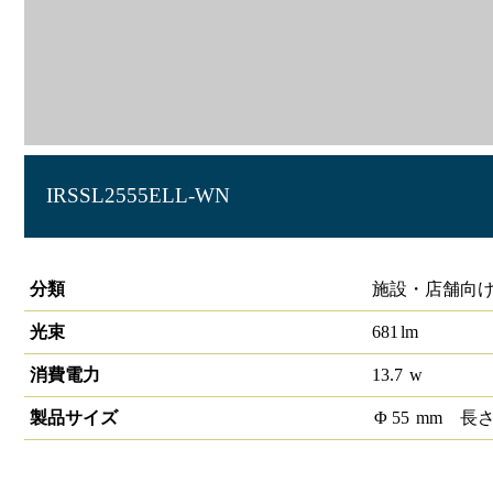
IRSSL2555ELL-WN
スポットライト スタンダード φ55 750lmクラス
分類
施設・店舗向け 
光束
681
lm
消費電力
13.7
w
製品サイズ
Φ
55
mm
長