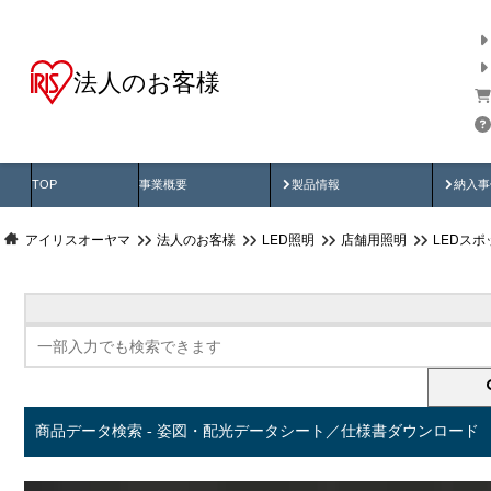
法人のお客様
商品データ検索
用途別から探す
納入
製品動画
納入
TOP
事業概要
製品情報
納入事
アイリスオーヤマ
法人のお客様
LED照明
店舗用照明
LEDス
商品データ検索 - 姿図・配光データシート／仕様書ダウンロード