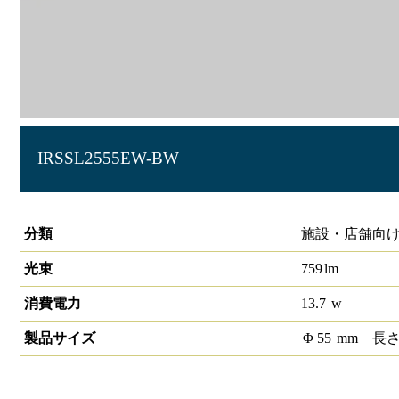
IRSSL2555EW-BW
スポットライト スタンダード φ55 750lmクラス
分類
施設・店舗向け 
光束
759
lm
消費電力
13.7
w
製品サイズ
Φ
55
mm
長