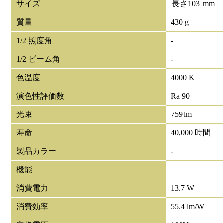
サイズ
長さ
103
mm
質量
430 g
1/2 照度角
-
1/2 ビーム角
-
色温度
4000 K
演色性評価数
Ra 90
光束
759
lm
寿命
40,000 時間
製品カラー
-
機能
消費電力
13.7 W
消費効率
55.4 lm/W