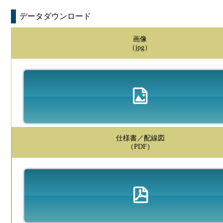
データダウンロード
画像
（jpg）
仕様書／配線図
（PDF）