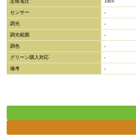
定格電圧
100V
センサー
-
調光
-
調光範囲
-
調色
-
グリーン購入対応
-
備考
-