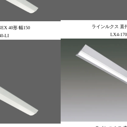
ラインルクス 直付型 
X 40形 幅150
LX4-17
0-LI