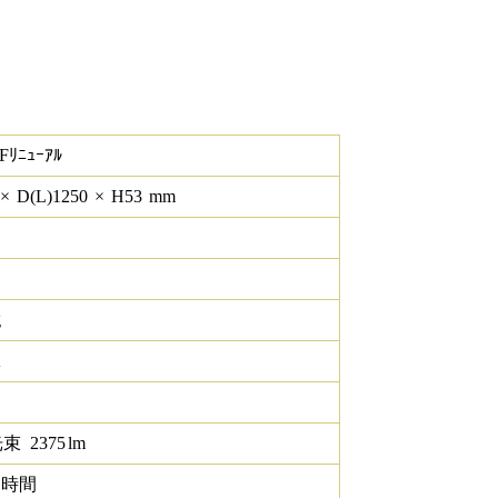
Fﾘﾆｭｰｱﾙ
×
D(L)
1250
×
H
53
mm
g
K
光束
2375
lm
0 時間