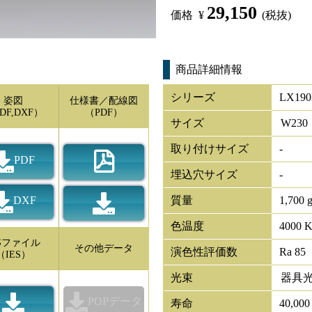
29,150
価格
¥
(税抜)
商品詳細情報
シリーズ
LX190
姿図
仕様書／配線図
DF,DXF）
（PDF）
サイズ
W
230
取り付けサイズ
-
PDF
埋込穴サイズ
-
DXF
質量
1,700 
色温度
4000 
ESファイル
その他データ
演色性評価数
Ra 85
（IES）
光束
器具
POPデータ
寿命
40,00