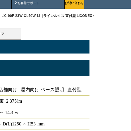
安全にご使用いただくために
お客様サポート
お問い合わせ
LX190F-23W-CL40W-LI（ラインルクス 直付型 LiCONEX 40形 幅230 ）
リア
40形 幅230
店舗向け 屋内向け ベース照明 直付型
束
2,375
lm
～ 14.3
w
×
D(L)
1250
×
H
53
mm