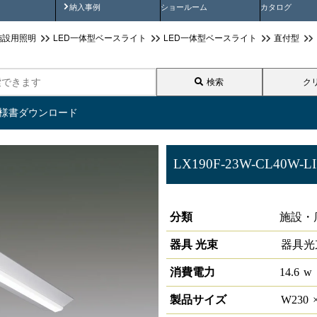
画
納入事例動画
納入事例
ショールーム
カタログ
施設用照明
LED一体型ベースライト
LED一体型ベースライト
直付型
検索
ク
仕様書ダウンロード
LX190F-23W-CL40W-LI
ラインルクス 直付型 LiCONEX 
分類
施設・
器具 光束
器具光
消費電力
14.6
w
製品サイズ
W
230