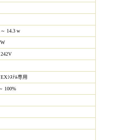
 ～ 14.3 w
/W
 242V
NEXｼｽﾃﾑ専用
～ 100%