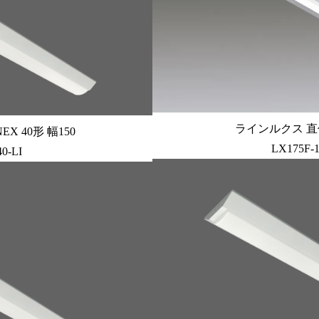
ラインルクス 直付
X 40形 幅150
LX175F-
0-LI