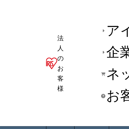
ア
法
人
企
の
お
ネ
客
様
お
商品デ
用途別