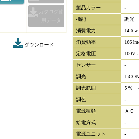
製品カラー
-
カタログ使
機能
調光
用データ
消費電力
14.6 w
消費効率
166 lm
ダウンロード
定格電圧
100V -
センサー
-
調光
LiCO
調光範囲
5 % 
調色
-
電源種類
ＡＣ
給電方式
-
電源ユニット
-