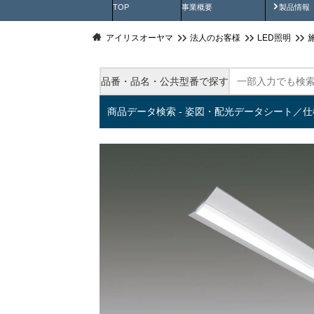
製品動
TOP
事業概要
製品情報
アイリスオーヤマ
法人のお客様
LED照明
品番・品名・公共型番で探す
商品データ検索 - 姿図・配光データシート／