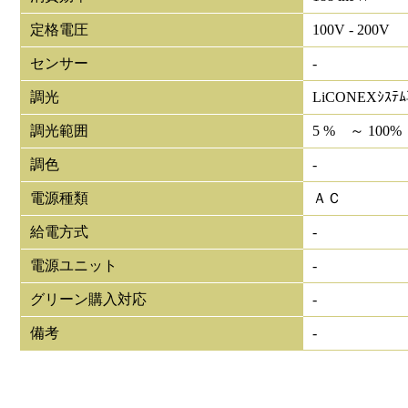
定格電圧
100V - 200V
センサー
-
調光
LiCONEXｼｽﾃ
調光範囲
5 % ～ 100%
調色
-
電源種類
ＡＣ
給電方式
-
電源ユニット
-
グリーン購入対応
-
備考
-