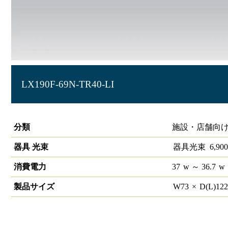
LX190F-69N-TR40-LI
ラインルクス トラフ型 LiCONEX 40形
分類
施設・店舗向け
器具 光束
器具光束
6,900
消費電力
37
w
～ 36.7
w
製品サイズ
W
73
×
D(L)
12