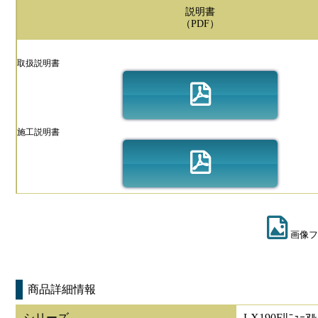
説明書
（PDF）
取扱説明書
施工説明書
画像フ
商品詳細情報
シリーズ
LX190Fﾘﾆｭｰｱﾙ