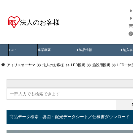
法人のお客様
商品データ検索
用途別から探す
納入
製品動画
納入
TOP
事業概要
製品情報
納入事
アイリスオーヤマ
法人のお客様
LED照明
施設用照明
LED一
商品データ検索 - 姿図・配光データシート／仕様書ダウンロード