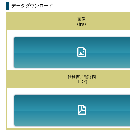
データダウンロード
画像
（jpg）
仕様書／配線図
（PDF）