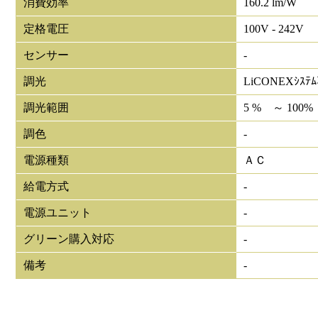
消費効率
160.2 lm/W
定格電圧
100V - 242V
センサー
-
調光
LiCONEXｼｽﾃ
調光範囲
5 % ～ 100%
調色
-
電源種類
ＡＣ
給電方式
-
電源ユニット
-
グリーン購入対応
-
備考
-