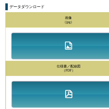
データダウンロード
画像
（jpg）
仕様書／配線図
（PDF）