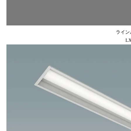
ラインル
LX