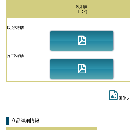
説明書
（PDF）
取扱説明書
施工説明書
画像フ
商品詳細情報