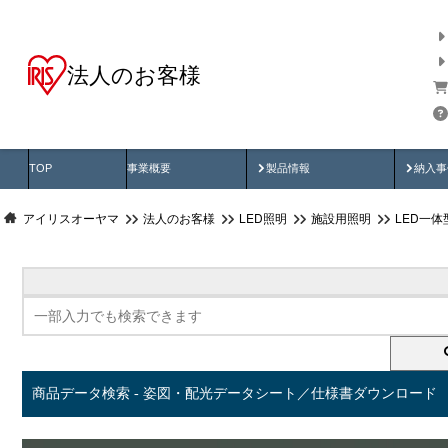
法人のお客様
商品データ検索
用途別から探す
納入
製品動画
納入
TOP
事業概要
製品情報
納入事
アイリスオーヤマ
法人のお客様
LED照明
施設用照明
LED一
商品データ検索 - 姿図・配光データシート／仕様書ダウンロード