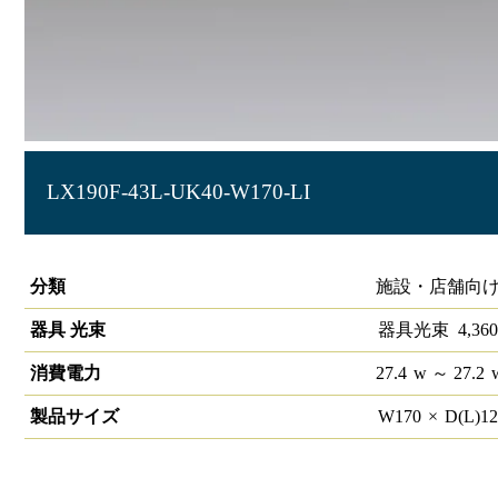
LX190F-43L-UK40-W170-LI
ラインルクス 埋込型 LiCONEX 40形 幅150
分類
施設・店舗向け
器具 光束
器具光束
4,360
消費電力
27.4
w
～ 27.2
製品サイズ
W
170
×
D(L)
1