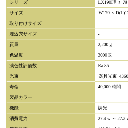
シリーズ
LX190Fﾘﾆｭｰｱﾙ
サイズ
W
170
×
D(L)
1
取り付けサイズ
-
埋込穴サイズ
-
質量
2,200 g
色温度
3000 K
演色性評価数
Ra 85
光束
器具光束
436
寿命
40,000 時間
製品カラー
-
機能
調光
消費電力
27.4 w ～ 27.2 