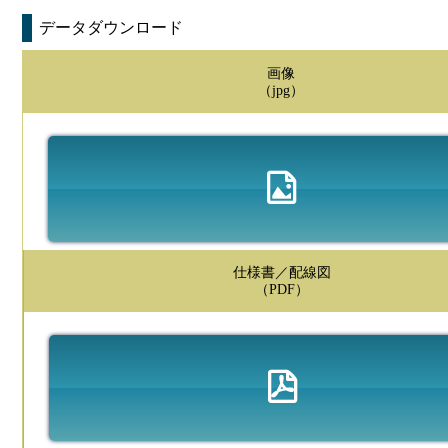
データダウンロード
画像
（jpg）
仕様書／配線図
（PDF）