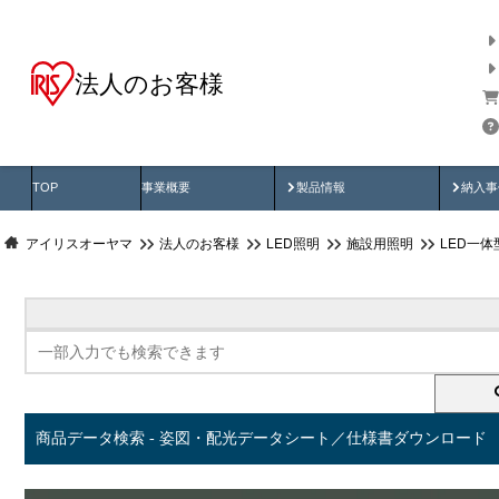
法人のお客様
商品データ検索
用途別から探す
納入
製品動画
納入
TOP
事業概要
製品情報
納入事
アイリスオーヤマ
法人のお客様
LED照明
施設用照明
LED一
商品データ検索 - 姿図・配光データシート／仕様書ダウンロード