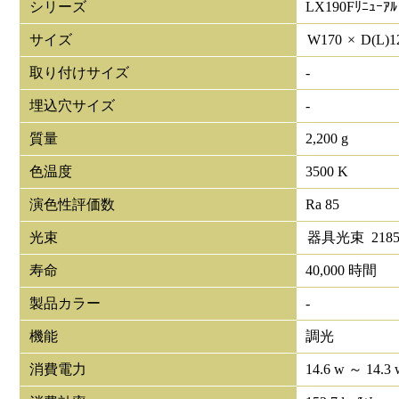
シリーズ
LX190Fﾘﾆｭｰｱﾙ
サイズ
W
170
×
D(L)
1
取り付けサイズ
-
埋込穴サイズ
-
質量
2,200 g
色温度
3500 K
演色性評価数
Ra 85
光束
器具光束
218
寿命
40,000 時間
製品カラー
-
機能
調光
消費電力
14.6 w ～ 14.3 