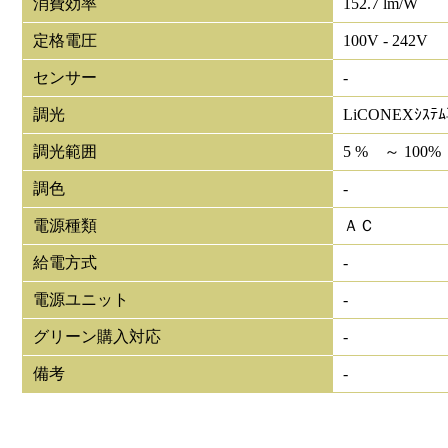
消費効率
152.7 lm/W
定格電圧
100V - 242V
センサー
-
調光
LiCONEXｼｽﾃ
調光範囲
5 % ～ 100%
調色
-
電源種類
ＡＣ
給電方式
-
電源ユニット
-
グリーン購入対応
-
備考
-