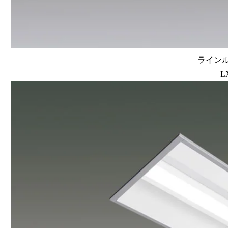
ラインルク
L