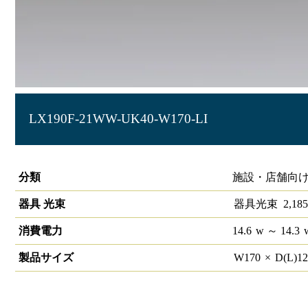
LX190F-21WW-UK40-W170-LI
ラインルクス 埋込型 LiCONEX 40形 幅150
分類
施設・店舗向け
器具 光束
器具光束
2,185
消費電力
14.6
w
～ 14.3
製品サイズ
W
170
×
D(L)
1