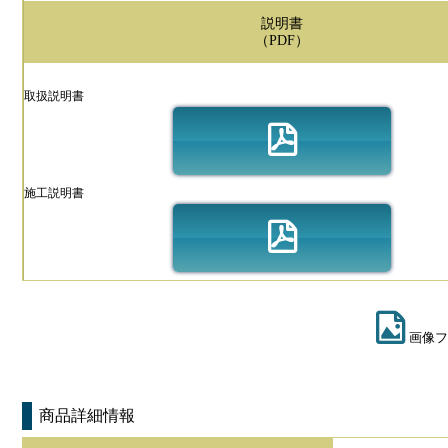
説明書
（PDF）
取扱説明書
施工説明書
画像フ
商品詳細情報