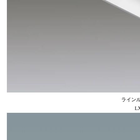
ラインルク
L