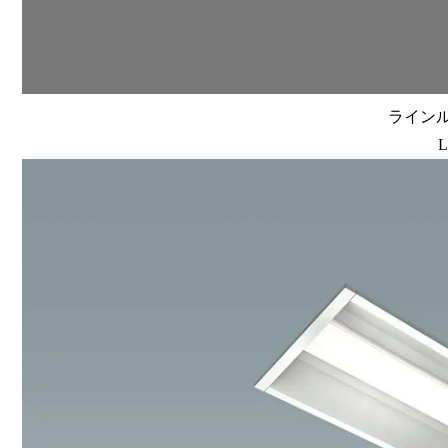
ラインルク
L