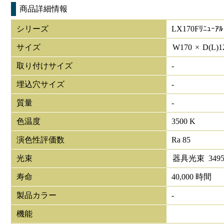
商品詳細情報
シリーズ
LX170Fﾘﾆｭｰｱﾙ
サイズ
W
170
×
D(L)
1
取り付けサイズ
-
埋込穴サイズ
-
質量
-
色温度
3500 K
演色性評価数
Ra 85
光束
器具光束
349
寿命
40,000 時間
製品カラー
-
機能