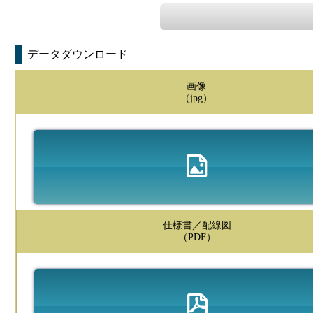
データダウンロード
画像
（jpg）
仕様書／配線図
（PDF）