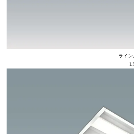
ラインル
L