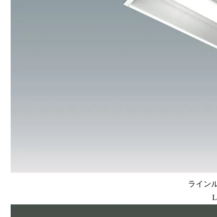
ラインルク
L