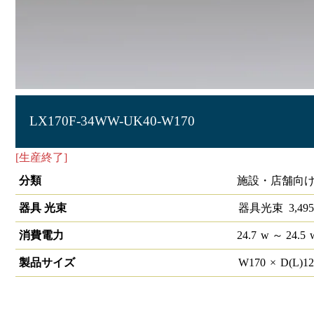
LX170F-34WW-UK40-W170
[生産終了]
ラインルクス 埋込型 非調光 40形 幅150
分類
施設・店舗向け
器具 光束
器具光束
3,495
消費電力
24.7
w
～ 24.5
製品サイズ
W
170
×
D(L)
1