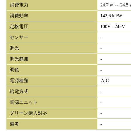
消費電力
24.7 w ～ 24.5 
消費効率
142.6 lm/W
定格電圧
100V - 242V
センサー
-
調光
-
調光範囲
-
調色
-
電源種類
ＡＣ
給電方式
-
電源ユニット
-
グリーン購入対応
-
備考
-