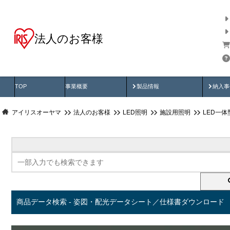
法人のお客様
商品データ検索
用途別から探す
納入
製品動画
納入
TOP
事業概要
製品情報
納入事
アイリスオーヤマ
法人のお客様
LED照明
施設用照明
LED一
商品データ検索 - 姿図・配光データシート／仕様書ダウンロード