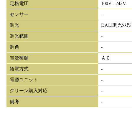
定格電圧
100V - 242V
センサー
-
調光
DALI調光ｼｽﾃ
調光範囲
-
調色
-
電源種類
ＡＣ
給電方式
-
電源ユニット
-
グリーン購入対応
-
備考
-