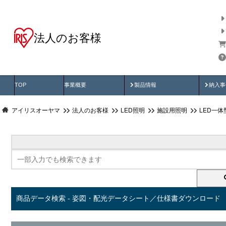
法人のお客様
商品データ検索
用途別から探す
納入
製品動画
納入
TOP
事業概要
製品情報
納入事
アイリスオーヤマ
法人のお客様
LED照明
施設用照明
LED一
商品データ検索 - 姿図・配光データシート／仕様書ダウンロード