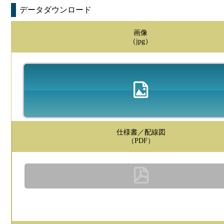
データダウンロード
画像
（jpg）
仕様書／配線図
（PDF）