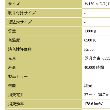
サイズ
W
150
×
D(L)
1
取り付けサイズ
-
埋込穴サイズ
-
質量
1,800 g
色温度
6500 K
演色性評価数
Ra 85
光束
器具光束
655
寿命
40,000 時間
製品カラー
-
機能
調光
消費電力
37 w ～ 36.7 w
消費効率
178.6 lm/W