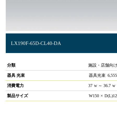
LX190F-65D-CL40-DA
ラインルクス 直付型 DALI 40形 幅150
分類
施設・店舗向け
器具 光束
器具光束
6,555
消費電力
37
w
～ 36.7
w
製品サイズ
W
150
×
D(L)
1