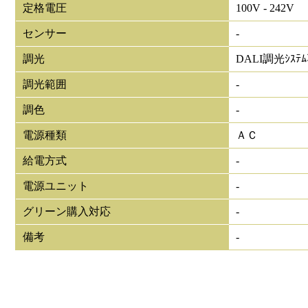
定格電圧
100V - 242V
センサー
-
調光
DALI調光ｼｽﾃ
調光範囲
-
調色
-
電源種類
ＡＣ
給電方式
-
電源ユニット
-
グリーン購入対応
-
備考
-