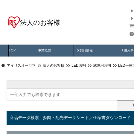
法人のお客様
商品データ検索
用途別から探す
納入
製品動画
納入
TOP
事業概要
製品情報
納入事
アイリスオーヤマ
法人のお客様
LED照明
施設用照明
LED一
商品データ検索 - 姿図・配光データシート／仕様書ダウンロード