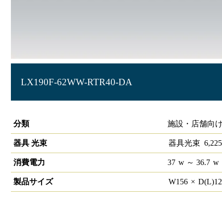
LX190F-62WW-RTR40-DA
ラインルクス トラフ型 DALI 40形
分類
施設・店舗向け
器具 光束
器具光束
6,225
消費電力
37
w
～ 36.7
w
製品サイズ
W
156
×
D(L)
1