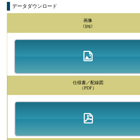
データダウンロード
画像
（jpg）
仕様書／配線図
（PDF）