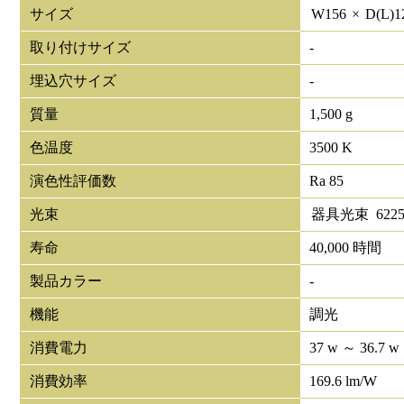
サイズ
W
156
×
D(L)
1
取り付けサイズ
-
埋込穴サイズ
-
質量
1,500 g
色温度
3500 K
演色性評価数
Ra 85
光束
器具光束
622
寿命
40,000 時間
製品カラー
-
機能
調光
消費電力
37 w ～ 36.7 w
消費効率
169.6 lm/W