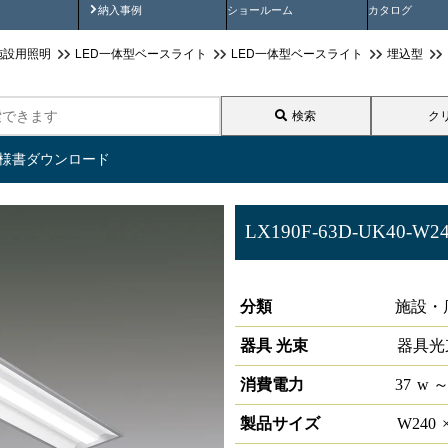
画
納入事例動画
納入事例
ショールーム
カタログ
施設用照明
LED一体型ベースライト
LED一体型ベースライト
埋込型
検索
ク
仕様書ダウンロード
LX190F-63D-UK40-W2
ラインルクス 埋込型 DALI 40
分類
施設・
器具 光束
器具光
消費電力
37
w
～
製品サイズ
W
240