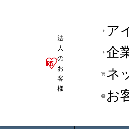
ア
法
人
企
の
お
ネ
客
様
お
商品デ
用途別