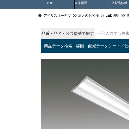
製品動
TOP
事業概要
製品情報
アイリスオーヤマ
法人のお客様
LED照明
品番・品名・公共型番で探す
商品データ検索 - 姿図・配光データシート／