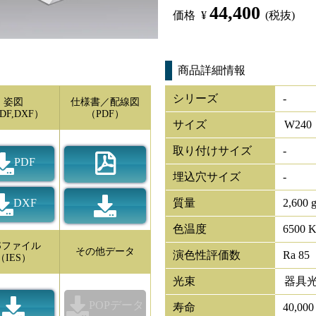
44,400
価格
¥
(税抜)
商品詳細情報
シリーズ
-
姿図
仕様書／配線図
DF,DXF）
（PDF）
サイズ
W
240
取り付けサイズ
-
PDF
埋込穴サイズ
-
DXF
質量
2,600 
色温度
6500 
ESファイル
その他データ
演色性評価数
Ra 85
（IES）
光束
器具
POPデータ
寿命
40,00