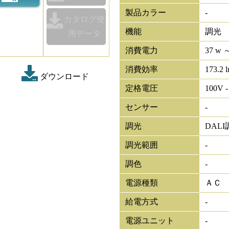
製品カラー
-
カタログ使
機能
調光
用データ
消費電力
37 w ～
消費効率
173.2 
ダウンロード
定格電圧
100V -
センサー
-
調光
DALI
調光範囲
-
調色
-
電源種類
ＡＣ
給電方式
-
電源ユニット
-