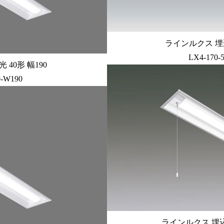
ラインルクス 埋込
LX4-170-
40形 幅190
0-W190
ラインルクス 埋込型 