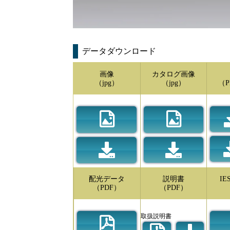
データダウンロード
画像
カタログ画像
（jpg）
（jpg）
（P
配光データ
説明書
I
（PDF）
（PDF）
取扱説明書