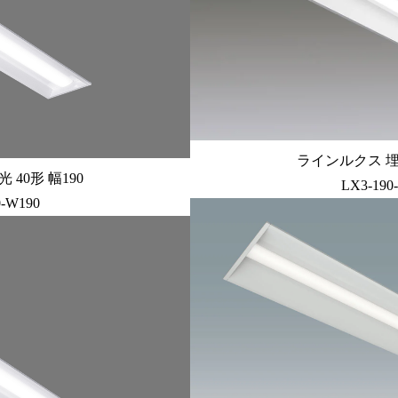
ラインルクス 埋込
40形 幅190
LX3-190
0-W190