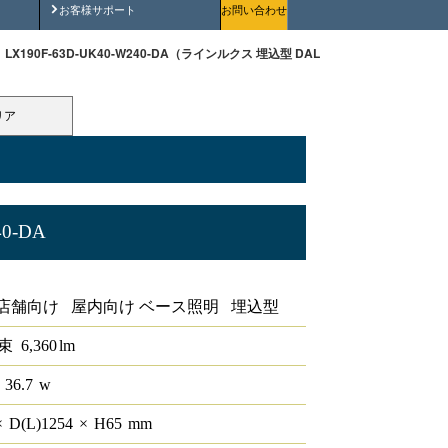
安全にご使用いただくために
お客様サポート
お問い合わせ
LX190F-63D-UK40-W240-DA（ラインルクス 埋込型 DALI 40形 幅220 ）
リア
40-DA
形 幅220
店舗向け 屋内向け ベース照明 埋込型
束
6,360
lm
 36.7
w
×
D(L)
1254
×
H
65
mm