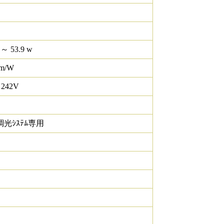
 ～ 53.9 w
lm/W
 242V
調光ｼｽﾃﾑ専用