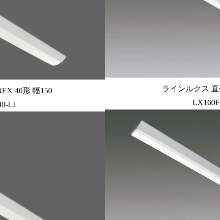
ラインルクス 直付
X 40形 幅150
LX160F
0-LI