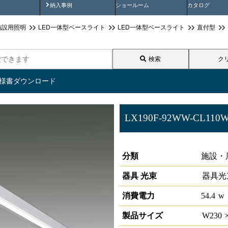
画
納入事例動画
納入事例
ショールーム
カタログ
施設用照明
LED一体型ベースライト
LED一体型ベースライト
直付型
検索
ク
仕様書ダウンロード
LX190F-92WW-CL110
ラインルクス 直付型 DALI 110
分類
施設・
器具 光束
器具光
消費電力
54.4
w
製品サイズ
W
230