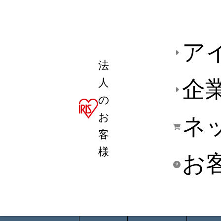
ア
法
人
企
の
お
ネ
客
様
お
商品デ
用途別