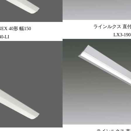
ラインルクス 直付型 
X 40形 幅150
LX3-190
0-LI