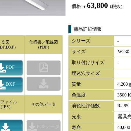
63,800
価格
¥
(税抜)
商品詳細情報
シリーズ
-
姿図
仕様書／配線図
DF,DXF）
（PDF）
サイズ
W
230
取り付けサイズ
-
PDF
埋込穴サイズ
-
DXF
質量
4,200 
色温度
3500 
ESファイル
その他データ
演色性評価数
Ra 85
（IES）
光束
器具
POPデータ
寿命
40,00