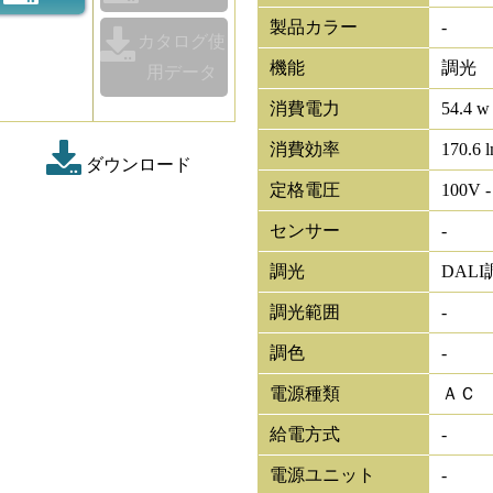
製品カラー
-
カタログ使
機能
調光
用データ
消費電力
54.4 w
消費効率
170.6 
ダウンロード
定格電圧
100V -
センサー
-
調光
DALI
調光範囲
-
調色
-
電源種類
ＡＣ
給電方式
-
電源ユニット
-