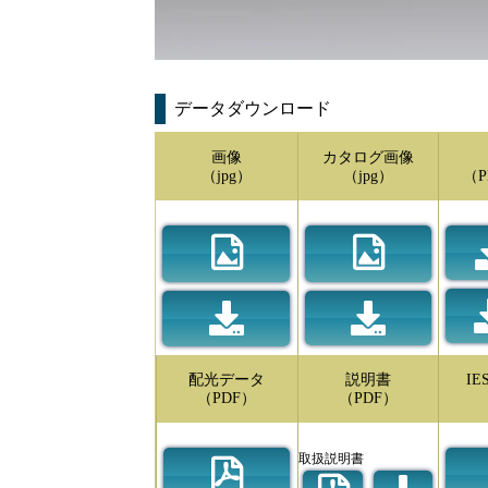
データダウンロード
画像
カタログ画像
（jpg）
（jpg）
（P
配光データ
説明書
I
（PDF）
（PDF）
取扱説明書