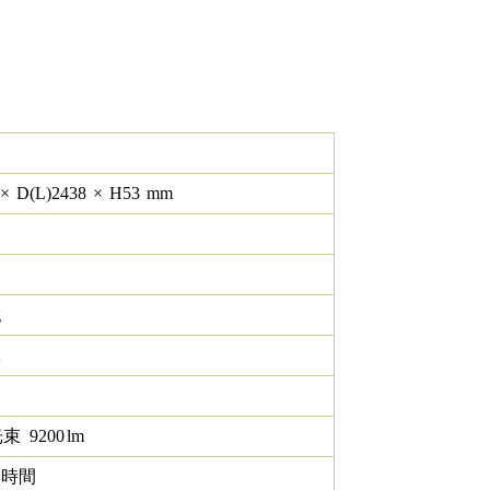
×
D(L)
2438
×
H
53
mm
g
K
光束
9200
lm
0 時間