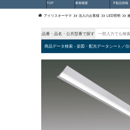
製品動
TOP
事業概要
製品情報
アイリスオーヤマ
法人のお客様
LED照明
品番・品名・公共型番で探す
商品データ検索 - 姿図・配光データシート／