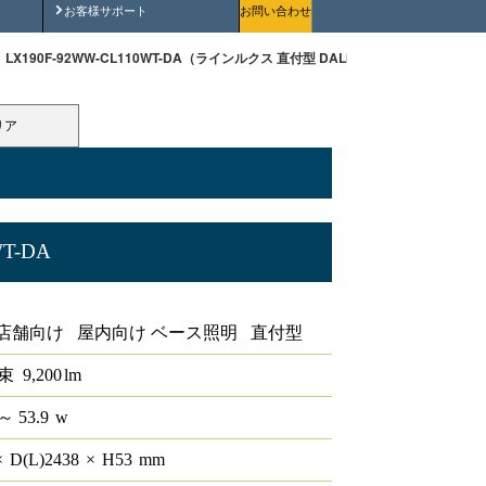
安全にご使用いただくために
お客様サポート
お問い合わせ
LX190F-92WW-CL110WT-DA（ラインルクス 直付型 DALI 110形 幅230 ）
リア
WT-DA
形 幅230
店舗向け 屋内向け ベース照明 直付型
束
9,200
lm
～ 53.9
w
×
D(L)
2438
×
H
53
mm