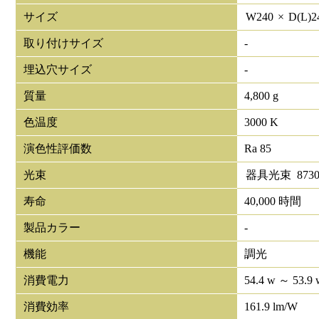
サイズ
W
240
×
D(L)
2
取り付けサイズ
-
埋込穴サイズ
-
質量
4,800 g
色温度
3000 K
演色性評価数
Ra 85
光束
器具光束
873
寿命
40,000 時間
製品カラー
-
機能
調光
消費電力
54.4 w ～ 53.9 
消費効率
161.9 lm/W