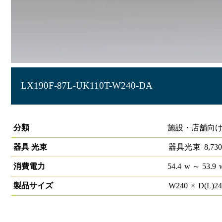
LX190F-87L-UK110T-W240-DA
ラインルクス 埋込型 DALI 110形 幅220
分類
施設・店舗向け
器具 光束
器具光束
8,730
消費電力
54.4
w
～ 53.9
製品サイズ
W
240
×
D(L)
2