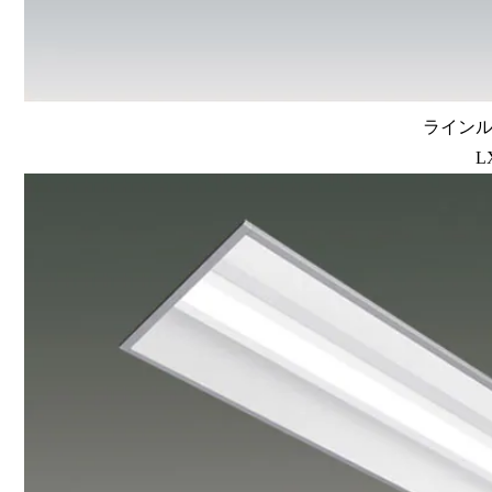
ラインルク
L