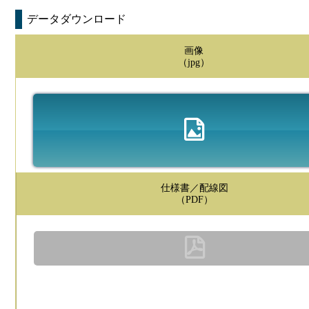
データダウンロード
画像
（jpg）
仕様書／配線図
（PDF）