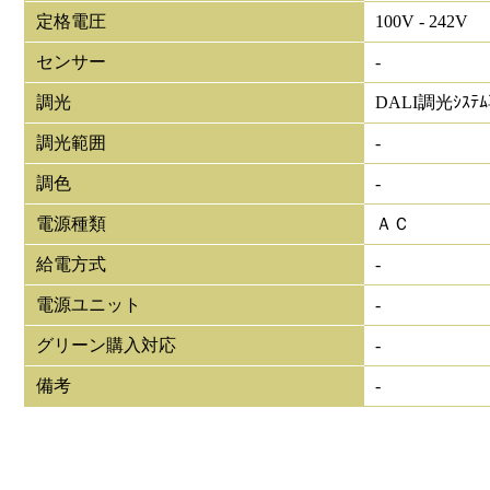
定格電圧
100V - 242V
センサー
-
調光
DALI調光ｼｽﾃ
調光範囲
-
調色
-
電源種類
ＡＣ
給電方式
-
電源ユニット
-
グリーン購入対応
-
備考
-