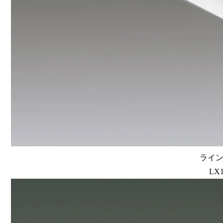
ラインル
LX