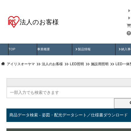
法人のお客様
商品データ検索
用途別から探す
納入
製品動画
納入
TOP
事業概要
製品情報
納入事
アイリスオーヤマ
法人のお客様
LED照明
施設用照明
LED一
商品データ検索 - 姿図・配光データシート／仕様書ダウンロード