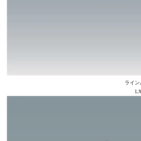
ラインル
LX