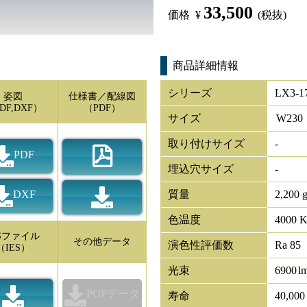
33,500
価格
¥
(税抜)
商品詳細情報
シリーズ
LX3-1
姿図
仕様書／配線図
DF,DXF）
（PDF）
サイズ
W
230
取り付けサイズ
-
PDF
埋込穴サイズ
-
DXF
質量
2,200 
色温度
4000 
ESファイル
その他データ
演色性評価数
Ra 85
（IES）
光束
6900
l
POPデータ
寿命
40,00