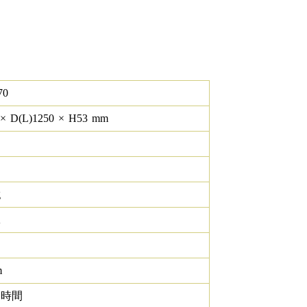
70
×
D(L)
1250
×
H
53
mm
g
K
m
0 時間