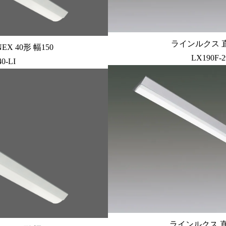
ラインルクス 直付
X 40形 幅150
LX190F-
0-LI
ラインルクス 直付