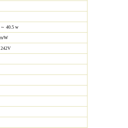
 ～ 40.5 w
lm/W
 242V