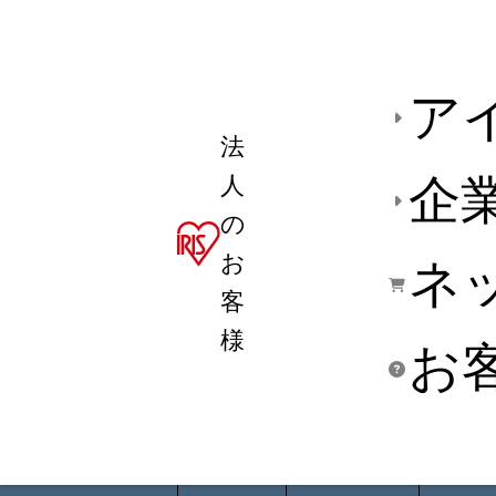
ア
法
人
企
の
お
ネ
客
様
お
商品デ
用途別