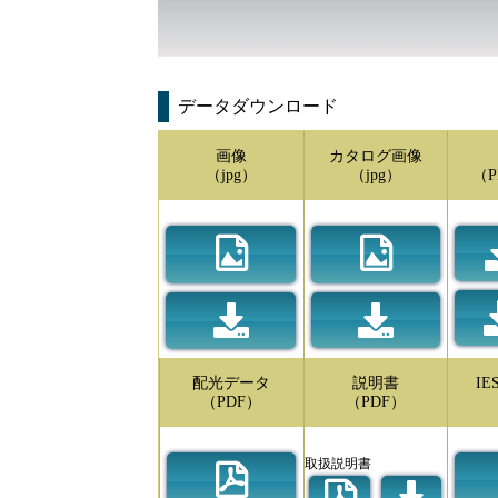
データダウンロード
画像
カタログ画像
（jpg）
（jpg）
（P
配光データ
説明書
I
（PDF）
（PDF）
取扱説明書