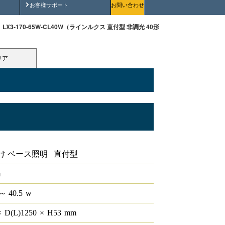
安全にご使用いただくために
お客様サポート
お問い合わせ
LX3-170-65W-CL40W（ラインルクス 直付型 非調光 40形 幅230 ）
リア
形 幅230
け ベース照明 直付型
m
～ 40.5
w
×
D(L)
1250
×
H
53
mm