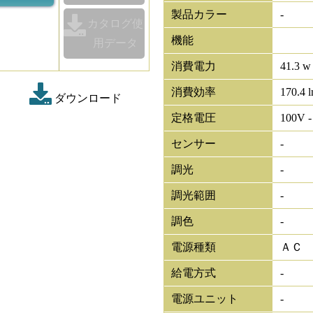
製品カラー
-
カタログ使
機能
用データ
消費電力
41.3 w
消費効率
170.4 
ダウンロード
定格電圧
100V -
センサー
-
調光
-
調光範囲
-
調色
-
電源種類
ＡＣ
給電方式
-
電源ユニット
-