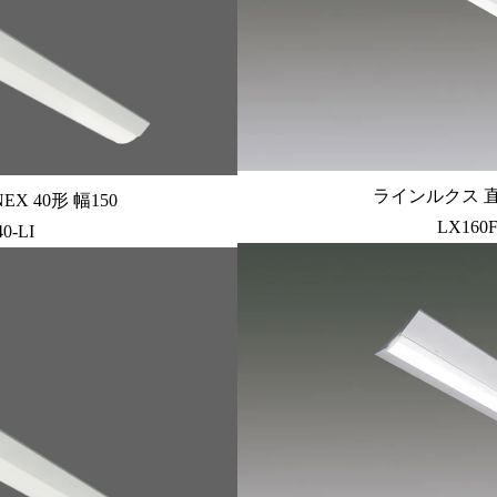
ラインルクス 直付
X 40形 幅150
LX160F
0-LI