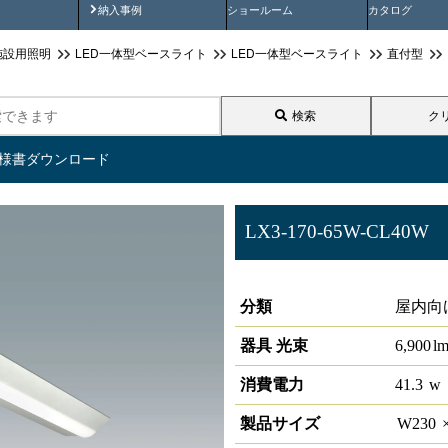
画
納入事例動画
納入事例
ショールーム
カタログ
施設用照明
LED一体型ベースライト
LED一体型ベースライト
直付型
検索
ク
仕様書ダウンロード
LX3-170-65W-CL40W
ラインルクス 直付型 非調光 40
分類
屋内向
器具 光束
6,900
l
消費電力
41.3
w
製品サイズ
W
230