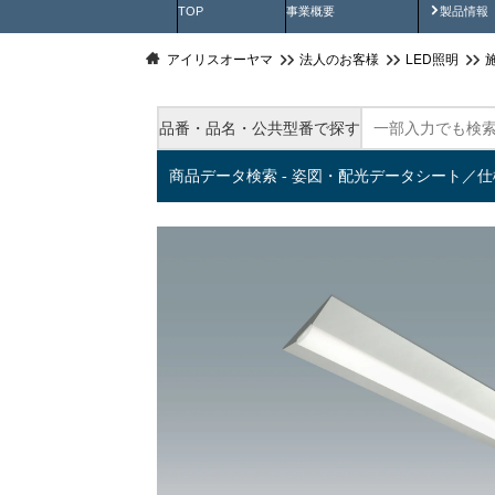
製品動
TOP
事業概要
製品情報
アイリスオーヤマ
法人のお客様
LED照明
品番・品名・公共型番で探す
商品データ検索 - 姿図・配光データシート／