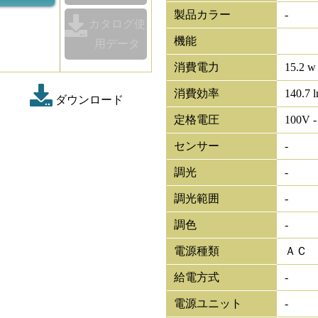
製品カラー
-
カタログ使
機能
用データ
消費電力
15.2 w
消費効率
140.7 
ダウンロード
定格電圧
100V -
センサー
-
調光
-
調光範囲
-
調色
-
電源種類
ＡＣ
給電方式
-
電源ユニット
-