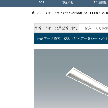
製品動
TOP
事業概要
製品情報
アイリスオーヤマ
法人のお客様
LED照明
品番・品名・公共型番で探す
商品データ検索 - 姿図・配光データシート／