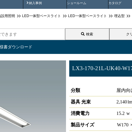
画
納入事例動画
納入事例
ショールーム
カタログ
施設用照明
LED一体型ベースライト
LED一体型ベースライト
埋込型
検索
ク
仕様書ダウンロード
LX3-170-21L-UK40-W1
ラインルクス 埋込型 非調光 40
分類
屋内向
器具 光束
2,140
l
消費電力
15.2
w
製品サイズ
W
170