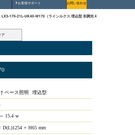
安全にご使用いただくために
お客様サポート
お問い合わせ
LX3-170-21L-UK40-W170（ラインルクス 埋込型 非調光 40形 幅150 ）
リア
70
形 幅150
け ベース照明 埋込型
m
～ 15.4
w
×
D(L)
1254
×
H
65
mm