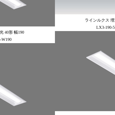
ラインルクス 埋込
LX3-190-
40形 幅190
0-W190