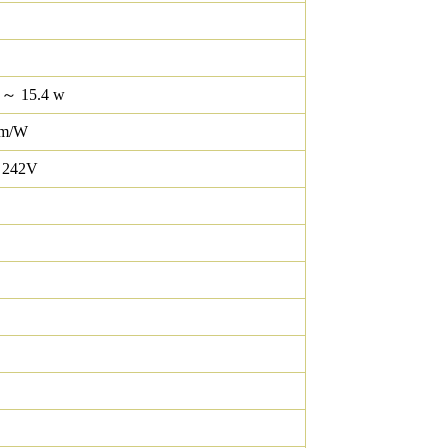
 ～ 15.4 w
lm/W
 242V