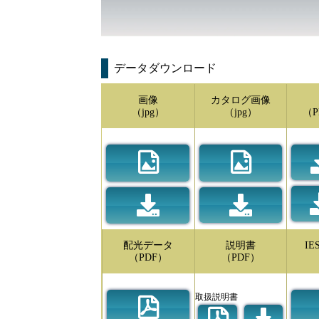
データダウンロード
画像
カタログ画像
（jpg）
（jpg）
（P
配光データ
説明書
I
（PDF）
（PDF）
取扱説明書