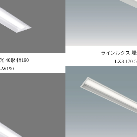
ラインルクス 埋込
40形 幅190
LX3-170-
0-W190