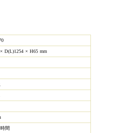
70
×
D(L)
1254
×
H
65
mm
g
K
m
0 時間