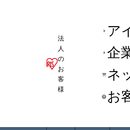
ア
法
人
企
の
お
ネ
客
様
お
商品デ
用途別