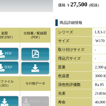
27,500
価格
¥
(税抜)
商品詳細情報
シリーズ
LX3-1
姿図
仕様書／配線図
DF,DXF）
（PDF）
サイズ
W
170
取り付けサイズ
-
PDF
埋込穴サイズ
-
DXF
質量
2,300 
色温度
3000 
ESファイル
その他データ
演色性評価数
Ra 85
（IES）
光束
2140
l
POPデータ
寿命
40,00