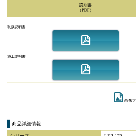
説明書
（PDF）
取扱説明書
施工説明書
画像フ
商品詳細情報
シリーズ
LX3-170