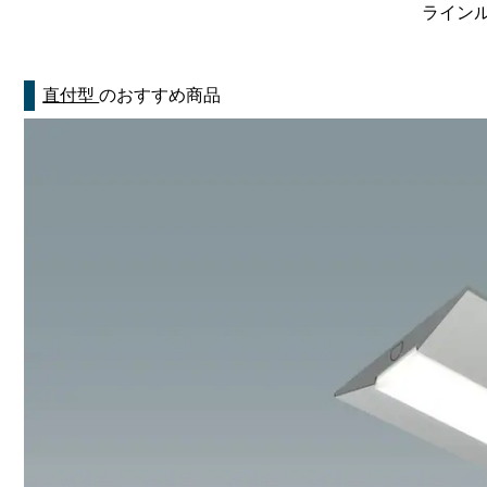
ラインルク
直付型
のおすすめ商品