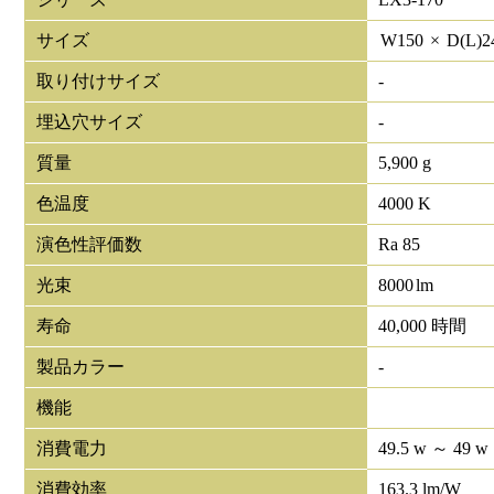
サイズ
W
150
×
D(L)
2
取り付けサイズ
-
埋込穴サイズ
-
質量
5,900 g
色温度
4000 K
演色性評価数
Ra 85
光束
8000
lm
寿命
40,000 時間
製品カラー
-
機能
消費電力
49.5 w ～ 49 w
消費効率
163.3 lm/W