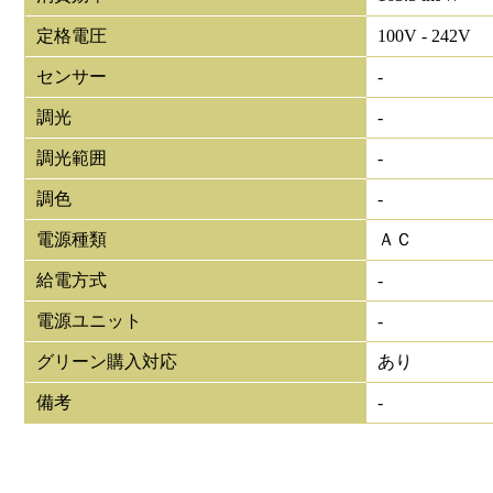
定格電圧
100V - 242V
センサー
-
調光
-
調光範囲
-
調色
-
電源種類
ＡＣ
給電方式
-
電源ユニット
-
グリーン購入対応
あり
備考
-