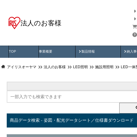
法人のお客様
商品データ検索
用途別から探す
納入
製品動画
納入
TOP
事業概要
製品情報
納入事
アイリスオーヤマ
法人のお客様
LED照明
施設用照明
LED一
商品データ検索 - 姿図・配光データシート／仕様書ダウンロード