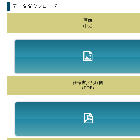
データダウンロード
画像
（jpg）
仕様書／配線図
（PDF）