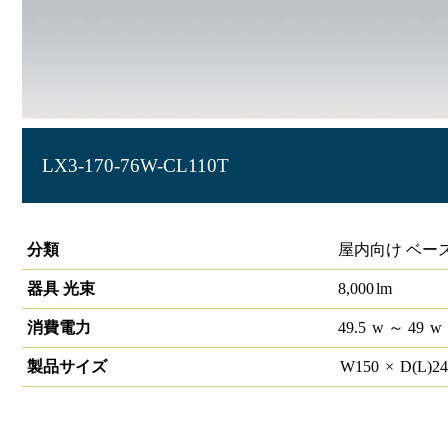
LX3-170-76W-CL110T
ラインルクス 直付型 非調光 110形 幅150
分類
屋内向け ベー
器具 光束
8,000
lm
消費電力
49.5
w
～ 49
w
製品サイズ
W
150
×
D(L)
2