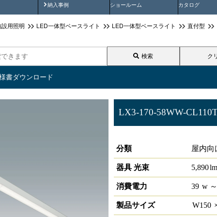
画
納入事例動画
納入事例
ショールーム
カタログ
施設用照明
LED一体型ベースライト
LED一体型ベースライト
直付型
検索
ク
仕様書ダウンロード
LX3-170-58WW-CL110
ラインルクス 直付型 非調光 11
分類
屋内向
器具 光束
5,890
l
消費電力
39
w
～
製品サイズ
W
150