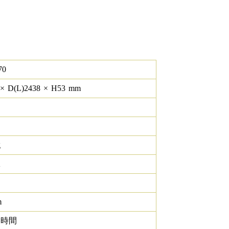
70
×
D(L)
2438
×
H
53
mm
g
K
m
0 時間