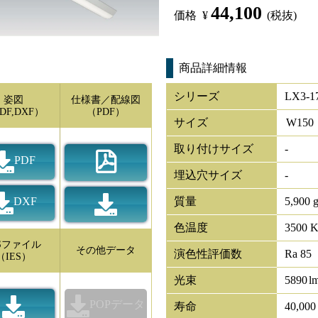
44,100
価格
¥
(税抜)
商品詳細情報
シリーズ
LX3-1
姿図
仕様書／配線図
DF,DXF）
（PDF）
サイズ
W
150
取り付けサイズ
-
PDF
埋込穴サイズ
-
DXF
質量
5,900 
色温度
3500 
ESファイル
その他データ
演色性評価数
Ra 85
（IES）
光束
5890
l
POPデータ
寿命
40,00