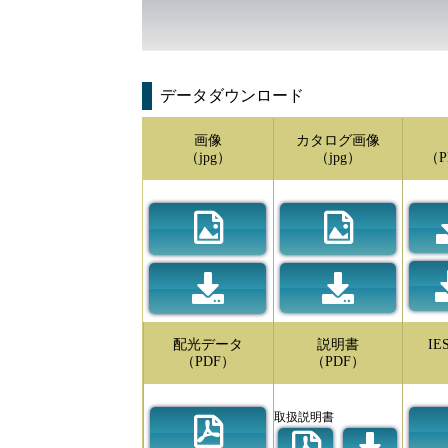
データダウンロード
画像
カタログ画像
（jpg）
（jpg）
（P
配光データ
説明書
I
（PDF）
（PDF）
取扱説明書