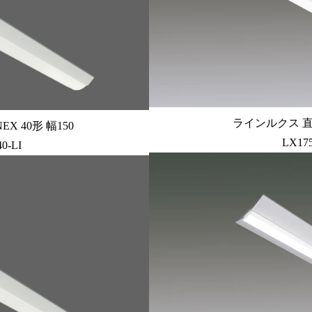
ラインルクス 直付
X 40形 幅150
LX17
0-LI