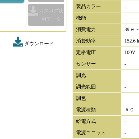
製品カラー
-
カタログ使
機能
用データ
消費電力
39 w ～
消費効率
152.6 
ダウンロード
定格電圧
100V -
センサー
-
調光
-
調光範囲
-
調色
-
電源種類
ＡＣ
給電方式
-
電源ユニット
-