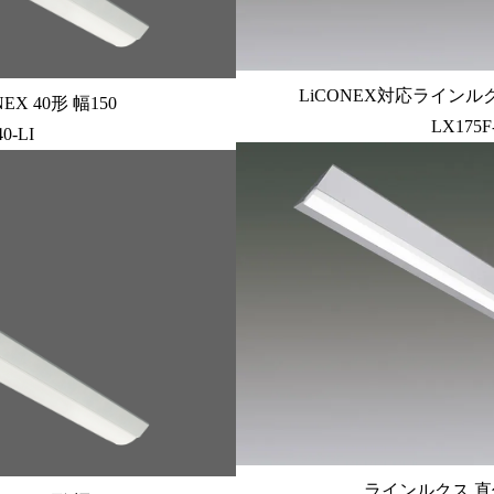
LiCONEX対応ラインルクス
X 40形 幅150
LX175F
0-LI
ラインルクス 直付