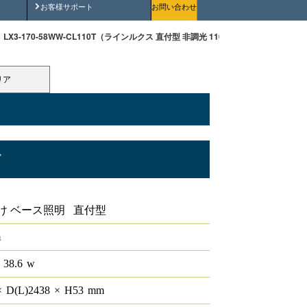
安全にご使用いただくために
お客様サポート
お問い合わせ
LX3-170-58WW-CL110T（ラインルクス 直付型 非調光 110形 幅150 ）
リア
T
0形 幅150
け ベース照明 直付型
m
 38.6
w
×
D(L)
2438
×
H
53
mm