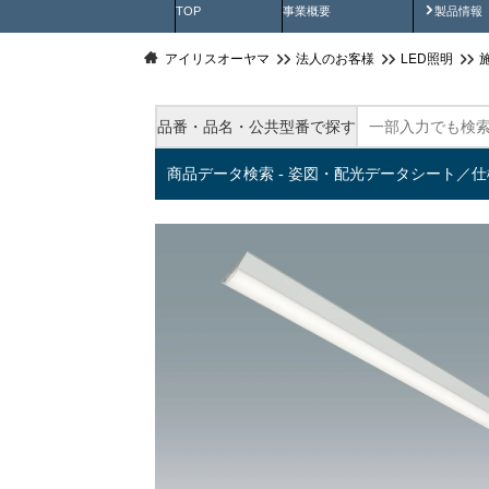
製品動
TOP
事業概要
製品情報
アイリスオーヤマ
法人のお客様
LED照明
品番・品名・公共型番で探す
商品データ検索 - 姿図・配光データシート／