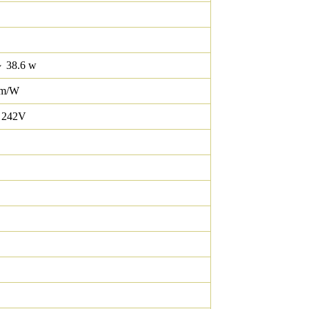
 38.6 w
lm/W
 242V