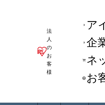
ア
法
人
企
の
お
ネ
客
様
お
商品デ
用途別