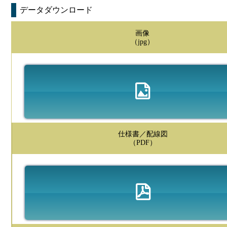
データダウンロード
画像
（jpg）
仕様書／配線図
（PDF）