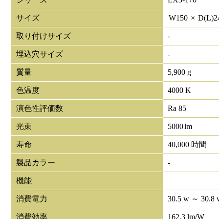
サイズ
W
150
×
D(L)
2
取り付けサイズ
-
埋込穴サイズ
-
質量
5,900 g
色温度
4000 K
演色性評価数
Ra 85
光束
5000
lm
寿命
40,000 時間
製品カラー
-
機能
消費電力
30.5 w ～ 30.8 
消費効率
162.3 lm/W