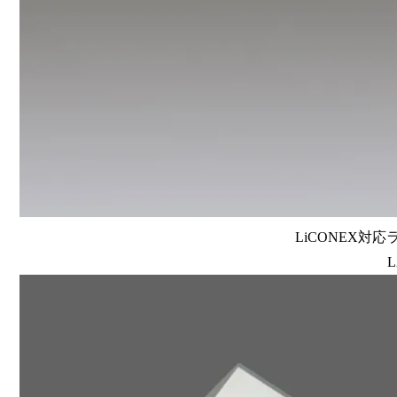
LiCONEX対応ラ
L