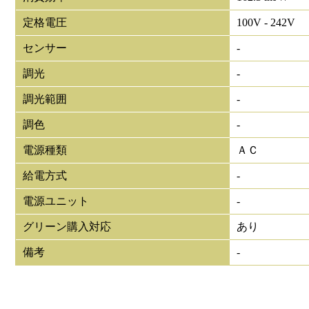
定格電圧
100V - 242V
センサー
-
調光
-
調光範囲
-
調色
-
電源種類
ＡＣ
給電方式
-
電源ユニット
-
グリーン購入対応
あり
備考
-