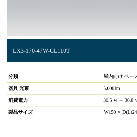
LX3-170-47W-CL110T
ラインルクス 直付型 非調光 110形 幅150
分類
屋内向け ベー
器具 光束
5,000
lm
消費電力
30.5
w
～ 30.8
製品サイズ
W
150
×
D(L)
2