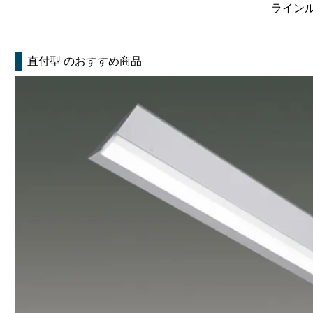
ラインルク
直付型
のおすすめ商品