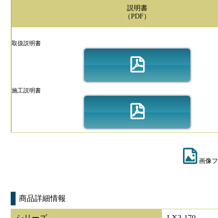
説明書
（PDF）
取扱説明書
施工説明書
画像フ
商品詳細情報
シリーズ
LX3-170